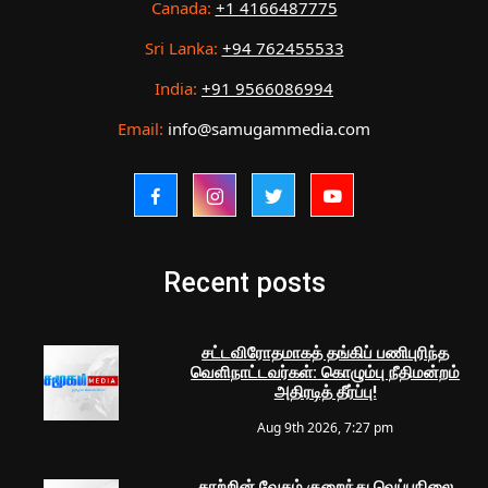
Canada:
+1 4166487775
Sri Lanka:
+94 762455533
India:
+91 9566086994
Email:
info@samugammedia.com
Recent posts
சட்டவிரோதமாகத் தங்கிப் பணிபுரிந்த
வெளிநாட்டவர்கள்: கொழும்பு நீதிமன்றம்
அதிரடித் தீர்ப்பு!
Aug 9th 2026, 7:27 pm
காற்றின் வேகம் குறைந்து வெப்பநிலை