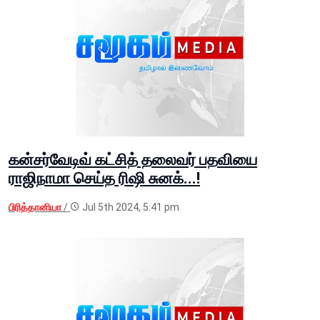
கன்சர்வேடிவ் கட்சித் தலைவர் பதவியை
ராஜிநாமா செய்த ரிஷி சுனக்...!
பிரித்தானியா
/
Jul 5th 2024, 5:41 pm