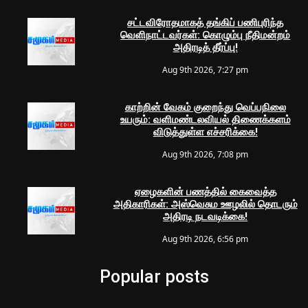
சட்டவிரோதமாகத் தங்கிப் பணிபுரிந்த
வெளிநாட்டவர்கள்: கொழும்பு நீதிமன்றம்
அதிரடித் தீர்ப்பு!
Aug 9th 2026, 7:27 pm
காற்றின் வேகம் குறைந்து வெப்பநிலை
உயரும்: வளிமண்டலவியல் திணைக்களம்
விடுத்துள்ள எச்சரிக்கை!
Aug 9th 2026, 7:08 pm
ஏழைகளின் பணத்தில் கைவைத்த
அதிகாரிகள்: அஸ்வெசும ஊழலில் தொடரும்
அதிரடி நடவடிக்கை!
Aug 9th 2026, 6:56 pm
Popular posts