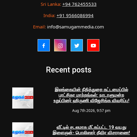
Sri Lanka:
+94 762455533
India:
+91 9566086994
Email:
info@samugammedia.com
Recent posts
இலங்கையின் நீதித்துறை கட்டமைப்பில்
புரட்சிகர மாற்றங்கள்: நாடாளுமன்ற
உறுப்பினர் ஹிருணி விஜேசிங்க விவரிப்பு!
Aug 7th 2026, 9:57 pm
வீட்டில் சடலமாக மீட்கப்பட்ட 19 வயது
இளைஞன்- பொலிஸார் தீவிர விசாரணை!