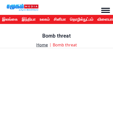
இலங்கை
இந்தியா
உலகம்
சினிமா
தொழில்நுட்பம்
விளையாட
Bomb threat
Home
Bomb threat