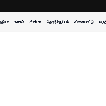
்தியா
உலகம்
சினிமா
தொழில்நுட்பம்
விளையாட்டு
மருத