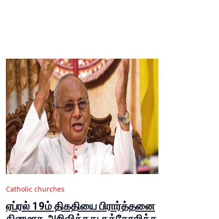
Catholic churches
ஏப்ரல் 19ம் திகதியை பிரார்த்தனை
தினமாக அறிவித்தது கத்தோலிக்க