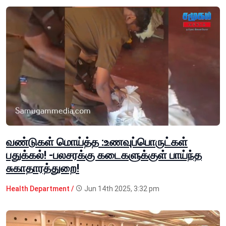
வண்டுகள் மொய்த்த :உணவுப்பொருட்கள்
பதுக்கல்! -பலசரக்கு கடைகளுக்குள் பாய்ந்த
சுகாதாரத்துறை!
Health Department /
Jun 14th 2025, 3:32 pm