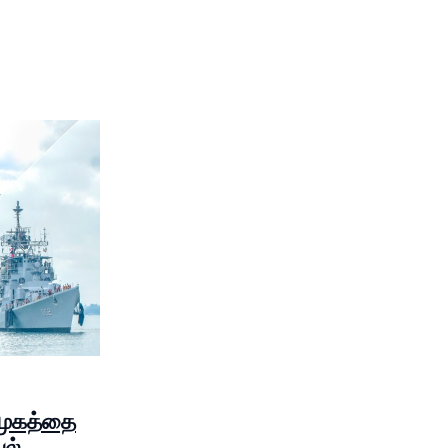
ுகத்தை
பல்