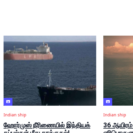
Indian ship
Indian ship
ஹோர்முஸ் நீரிணையில் இந்தியக்
36 ஆயிரம்
கப்பல்கள் மீது தாக்குதல்!
எரிபொருளு