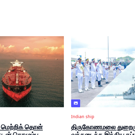
Indian ship
 மெற்றிக் தொன்
திருகோணமலை துறைம
டன் கொழும்பு
வந்தடைந்த இந்திய கப்