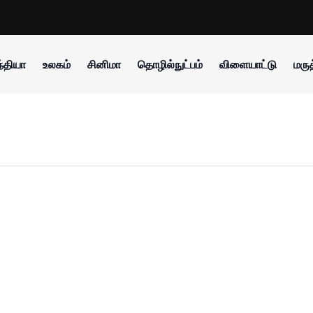
்தியா
உலகம்
சினிமா
தொழில்நுட்பம்
விளையாட்டு
மருத