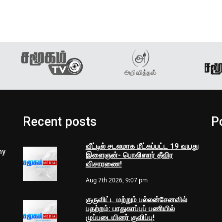
Recent posts
P
வீட்டில் சடலமாக மீட்கப்பட்ட 19 வயது
ny
இளைஞன்- பொலிஸார் தீவிர
விசாரணை!
Aug 7th 2026, 9:07 pm
குருவிட்ட மற்றும் பல்லன்சேனவில்
பதற்றம்: பாதுகாப்புப் பணியில்
முப்படையினர் குவிப்பு!