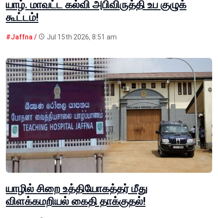
யாழ். மாவட்ட கல்வி அபிவிருத்தி உப குழுக்
கூட்டம்!
#Jaffna /
Jul 15th 2026, 8:51 am
யாழில் சிறை உத்தியோகத்தர் மீது
விளக்கமறியல் கைதி தாக்குதல்!