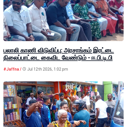
பலாலி காணி விடுவிப்பு: அரசாங்கம் இரட்டை
நிலைப்பாட்டை கைவிட வேண்டும் - ஈ.பி.டி.பி
#Jaffna /
Jul 12th 2026, 1:02 pm