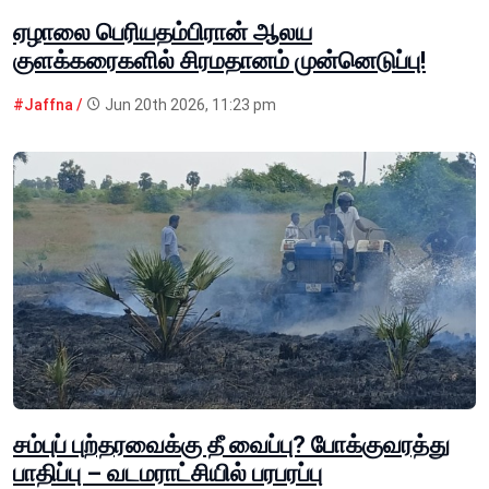
ஏழாலை பெரியதம்பிரான் ஆலய
குளக்கரைகளில் சிரமதானம் முன்னெடுப்பு!
#Jaffna /
Jun 20th 2026, 11:23 pm
சம்புப் புற்தரவைக்கு தீ வைப்பு? போக்குவரத்து
பாதிப்பு – வடமராட்சியில் பரபரப்பு