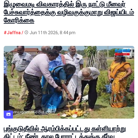
இழுவைமடி விவகாரத்தில் இரு நாட்டு மீனவர்
பேச்சுவார்த்தைக்கு வழிவகுக்குமாறு விஜய்யிடம்
கோரிக்கை
#Jaffna /
Jun 11th 2026, 8:44 pm
புங்குடுதீவில் ஆரம்பிக்கப்பட்டது கள்ளியாற்று
திட்டம்; நீண்டகால போராட்டத்துக்கு தீர்வு