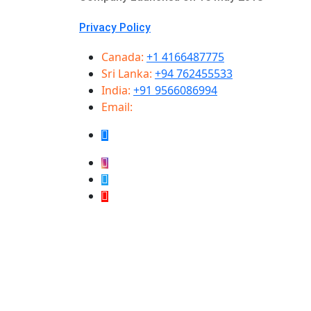
Privacy Policy
Canada:
+1 4166487775
Sri Lanka:
+94 762455533
India:
+91 9566086994
Email:
info@samugammedia.com