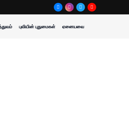
்துவம்
புவியின் புதுமைகள்
ஏனையவை