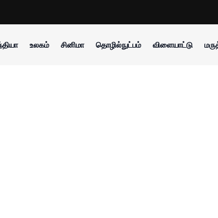
்தியா
உலகம்
சினிமா
தொழில்நுட்பம்
விளையாட்டு
மருத