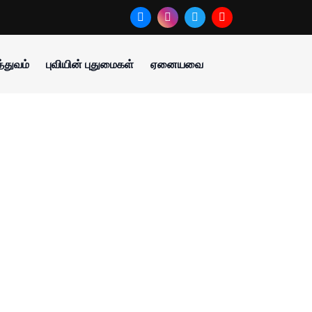
்துவம்
புவியின் புதுமைகள்
ஏனையவை