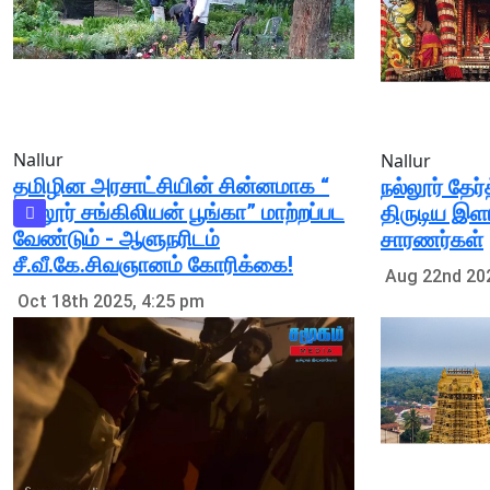
Nallur
Nallur
தமிழின அரசாட்சியின் சின்னமாக “
நல்லூர் தேர
நல்லூர் சங்கிலியன் பூங்கா” மாற்றப்பட
திருடிய இளம்
வேண்டும் - ஆளுநரிடம்
சாரணர்கள்
சீ.வீ.கே.சிவஞானம் கோரிக்கை!
Aug 22nd 202
Oct 18th 2025, 4:25 pm