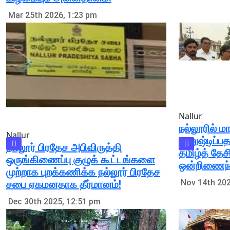
Mar 25th 2026, 1:23 pm
Nallur
நல்லூரில் 
Nallur
அனுஷ்டிப்ப
நல்லூர் பிரதேச அபிவிருத்தி
தமிழ்த் தேச
ஒருங்கிணைப்பு குழுக் கூட்டங்களை
ஒன்றிணைந்த
முற்றாக புறக்கணிக்க நல்லூர் பிரதேச
Nov 14th 202
சபை ஏகமனதாக தீர்மானம்!
Dec 30th 2025, 12:51 pm