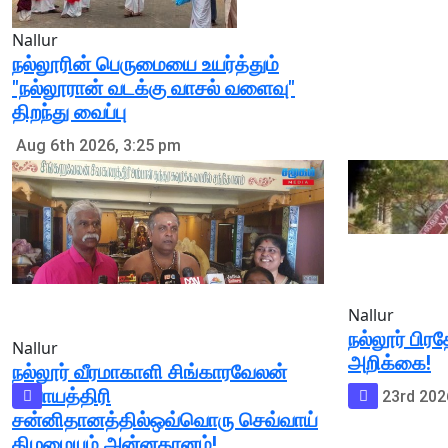
Nallur
நல்லூரின் பெருமையை உயர்த்தும்
"நல்லூரான் வடக்கு வாசல் வளைவு"
திறந்து வைப்பு
Aug 6th 2026, 3:25 pm
Nallur
நல்லூர் பி
Nallur
அறிக்கை!
நல்லூர் வீரமாகாளி சிங்காரவேலன்
சிவாயத்திரி
Feb 23rd 202
சன்னிதானத்தில்ஒவ்வொரு செவ்வாய்
கிழமையும் அன்னதானம்!