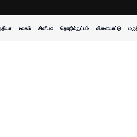
்தியா
உலகம்
சினிமா
தொழில்நுட்பம்
விளையாட்டு
மருத