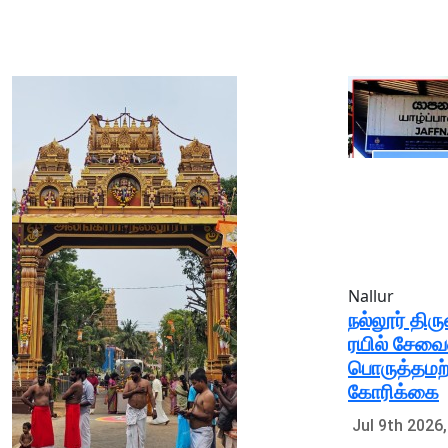
Nallur
நல்லூர் திர
ரயில் சேவை
பொருத்தமற்
கோரிக்கை
Jul 9th 2026,