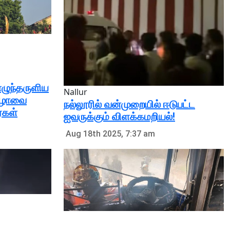
எழுந்தருளிய
Nallur
விழாவை
நல்லூரில் வன்முறையில் ஈடுபட்ட
்கள்
ஐவருக்கும் விளக்கமறியல்!
Aug 18th 2025, 7:37 am