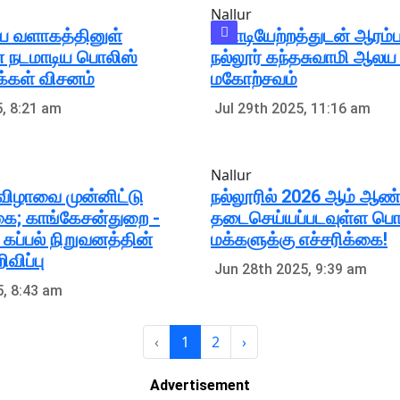
Nallur
ய வளாகத்தினுள்
கொடியேற்றத்துடன் ஆரம
் நடமாடிய பொலிஸ்
நல்லூர் கந்தசுவாமி ஆலய 
க்கள் விசனம்
மகோற்சவம்
, 8:21 am
Jul 29th 2025, 11:16 am
Nallur
ுவிழாவை முன்னிட்டு
நல்லூரில் 2026 ஆம் ஆண்
ை; காங்கேசன்துறை -
தடைசெய்யப்படவுள்ள பொர
 கப்பல் நிறுவனத்தின்
மக்களுக்கு எச்சரிக்கை!
ிவிப்பு
Jun 28th 2025, 9:39 am
5, 8:43 am
‹
1
2
›
Advertisement