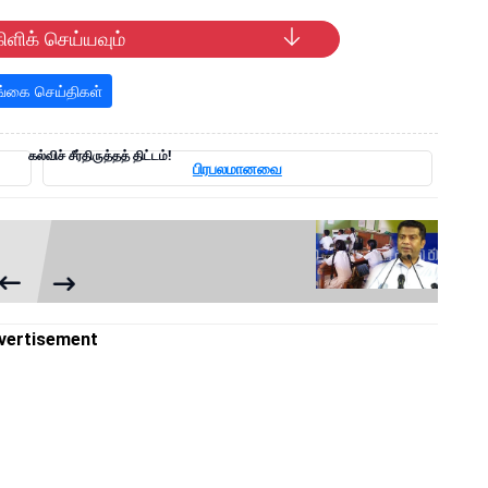
ிளிக் செய்யவும்
்கை செய்திகள்
கல்விச் சீர்திருத்தத் திட்டம்!
பிரபலமானவை
vertisement