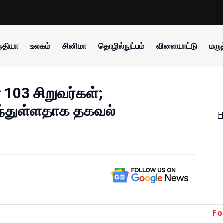
்தியா
உலகம்
சினிமா
தொழில்நுட்பம்
விளையாட்டு
மருத
103 சிறுவர்கள்;
வந்துள்ளதாக தகவல்
Fo