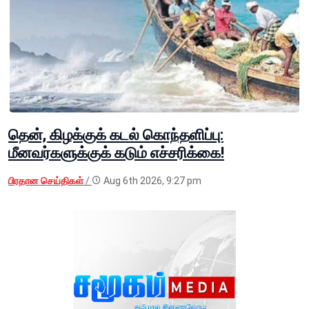
தென், கிழக்குக் கடல் கொந்தளிப்பு:
மீனவர்களுக்குக் கடும் எச்சரிக்கை!
பிரதான செய்திகள்
/
Aug 6th 2026, 9:27 pm