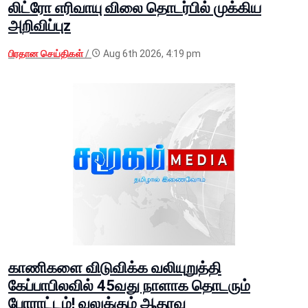
லிட்ரோ எரிவாயு விலை தொடர்பில் முக்கிய
அறிவிப்புz
பிரதான செய்திகள்
/
Aug 6th 2026, 4:19 pm
காணிகளை விடுவிக்க வலியுறுத்தி
கேப்பாபிலவில் 45வது நாளாக தொடரும்
போராட்டம்! வலுக்கும் ஆதரவு