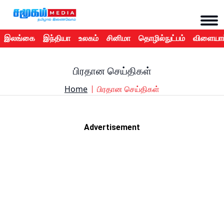
இலங்கை
இந்தியா
உலகம்
சினிமா
தொழில்நுட்பம்
விளையாட
பிரதான செய்திகள்
Home
பிரதான செய்திகள்
Advertisement