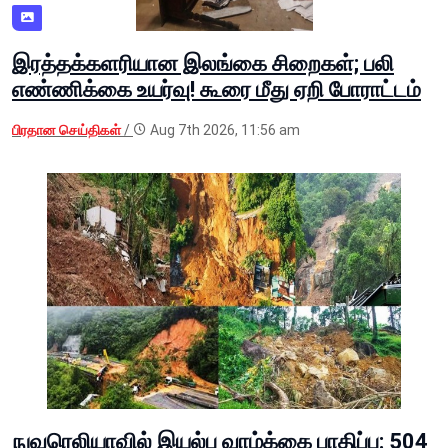
இரத்தக்களரியான இலங்கை சிறைகள்; பலி
எண்ணிக்கை உயர்வு! கூரை மீது ஏறி போராட்டம்
பிரதான செய்திகள்
/
Aug 7th 2026, 11:56 am
நுவரெலியாவில் இயல்பு வாழ்க்கை பாதிப்பு: 504