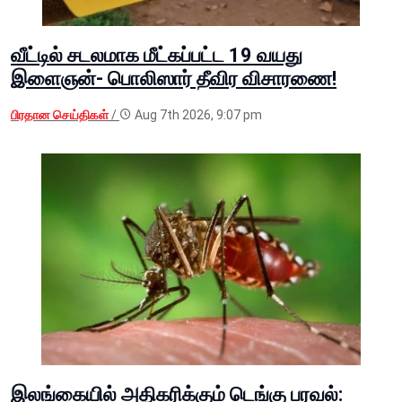
வீட்டில் சடலமாக மீட்கப்பட்ட 19 வயது
இளைஞன்- பொலிஸார் தீவிர விசாரணை!
பிரதான செய்திகள்
/
Aug 7th 2026, 9:07 pm
இலங்கையில் அதிகரிக்கும் டெங்கு பரவல்: