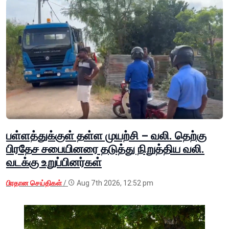
பள்ளத்துக்குள் தள்ள முயற்சி – வலி. தெற்கு
பிரதேச சபையினரை தடுத்து நிறுத்திய வலி.
வடக்கு உறுப்பினர்கள்
பிரதான செய்திகள்
/
Aug 7th 2026, 12:52 pm