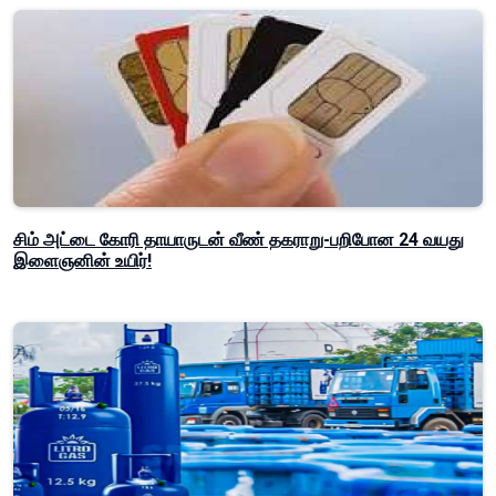
சிம் அட்டை கோரி தாயாருடன் வீண் தகராறு-பறிபோன 24 வயது
இளைஞனின் உயிர்!