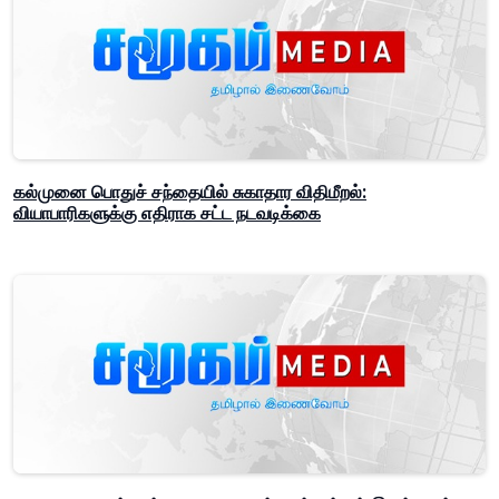
கல்முனை பொதுச் சந்தையில் சுகாதார விதிமீறல்:
வியாபாரிகளுக்கு எதிராக சட்ட நடவடிக்கை