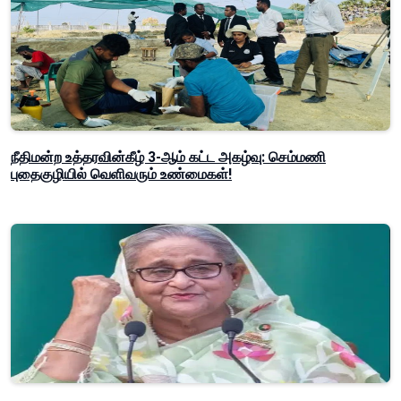
நீதிமன்ற உத்தரவின்கீழ் 3-ஆம் கட்ட அகழ்வு: செம்மணி
புதைகுழியில் வெளிவரும் உண்மைகள்!