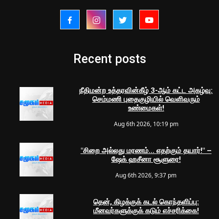
Recent posts
நீதிமன்ற உத்தரவின்கீழ் 3-ஆம் கட்ட அகழ்வு:
செம்மணி புதைகுழியில் வெளிவரும்
உண்மைகள்!
Aug 6th 2026, 10:19 pm
"சிறை அல்லது மரணம்... எதற்கும் தயார்!" –
ஷேக் ஹசீனா சூளுரை!
Aug 6th 2026, 9:37 pm
தென், கிழக்குக் கடல் கொந்தளிப்பு:
மீனவர்களுக்குக் கடும் எச்சரிக்கை!