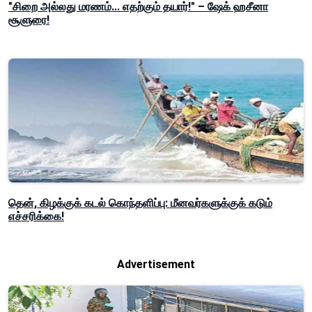
"சிறை அல்லது மரணம்... எதற்கும் தயார்!" – ஷேக் ஹசீனா
சூளுரை!
தென், கிழக்குக் கடல் கொந்தளிப்பு: மீனவர்களுக்குக் கடும்
எச்சரிக்கை!
Advertisement