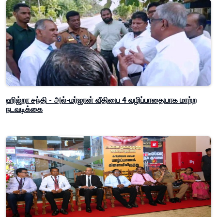
ஹிஜ்றா சந்தி - அல்-மர்ஜான் வீதியை 4 வழிப்பாதையாக மாற்ற
நடவடிக்கை