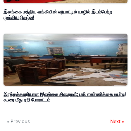
இலங்கை மத்திய வங்கியின் ஏற்பாட்டில் யாழில் இடம்பெற்ற
முக்கிய நிகழ்வு!
இரத்தக்களரியான இலங்கை சிறைகள்; பலி எண்ணிக்கை உயர்வு!
கூரை மீது ஏறி போராட்டம்
« Previous
Next »