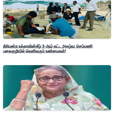
நீதிமன்ற உத்தரவின்கீழ் 3-ஆம் கட்ட அகழ்வு: செம்மணி
புதைகுழியில் வெளிவரும் உண்மைகள்!