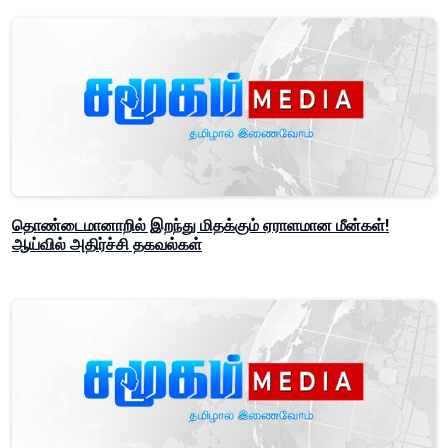
தொண்டைமானாறில் இறந்து மிதக்கும் ஏராளமான மீன்கள்!
ஆய்வில் அதிர்ச்சி தகவல்கள்