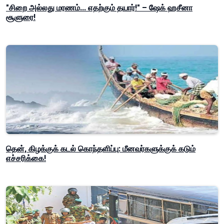
"சிறை அல்லது மரணம்... எதற்கும் தயார்!" – ஷேக் ஹசீனா
சூளுரை!
தென், கிழக்குக் கடல் கொந்தளிப்பு: மீனவர்களுக்குக் கடும்
எச்சரிக்கை!