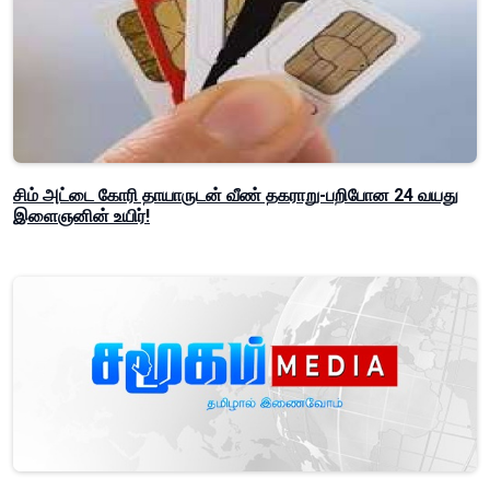
சிம் அட்டை கோரி தாயாருடன் வீண் தகராறு-பறிபோன 24 வயது
இளைஞனின் உயிர்!