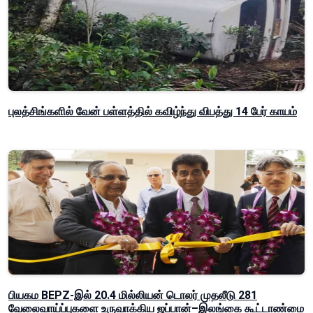
புலத்சிங்களில் வேன் பள்ளத்தில் கவிழ்ந்து விபத்து 14 பேர் காயம்
பியகம BEPZ-இல் 20.4 மில்லியன் டொலர் முதலீடு 281
வேலைவாய்ப்புகளை உருவாக்கிய ஜப்பான்–இலங்கை கூட்டாண்மை