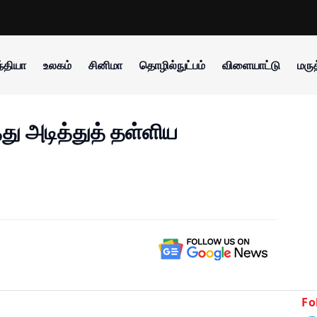
்தியா
உலகம்
சினிமா
தொழில்நுட்பம்
விளையாட்டு
மருத
து அடித்துத் தள்ளிய
Fo