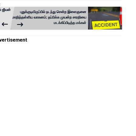
;
் ஜீவன்
புதுக்குடியிருப்பில் நடந்து சென்ற இளைஞனை
மோதித்தள்ளிய வாகனம்; தப்பிக்க முயன்ற சாரதியை
மடக்கிப்பிடித்த மக்கள்
vertisement