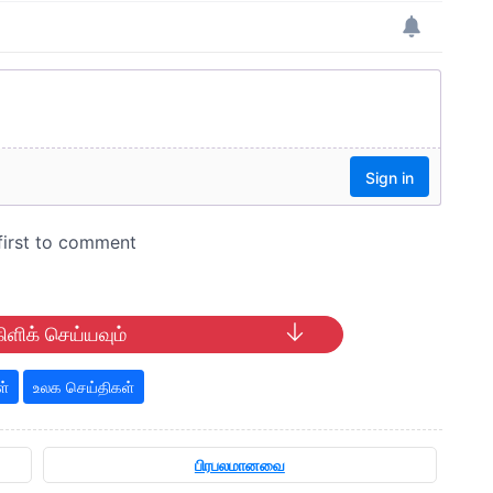
ிளிக் செய்யவும்
ள்
உலக செய்திகள்
பிரபலமானவை