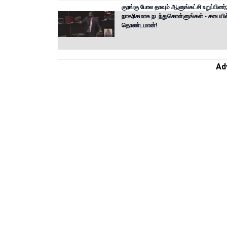
குரங்கு போல தாவும் ஆளுங்கட்சி உறுப்பினர்
நாகரிகமாக நடந்துகொள்ளுங்கள் - சபையில
தொண்டமான்!
Ad