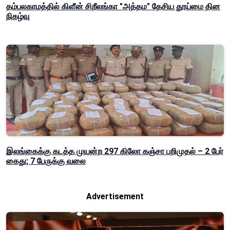
தம்பலகாமத்தில் கிளீன் சிறீலங்கா "அத்தம" தேசிய தூய்மை தின
நிகழ்வு
இலங்கைக்கு கடத்த முயன்ற 297 கிலோ கஞ்சா பறிமுதல் – 2 பேர்
கைது; 7 பேருக்கு வலை
Advertisement