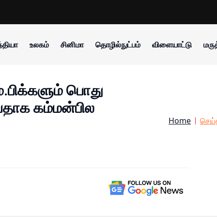
்தியா
உலகம்
சினிமா
தொழில்நுட்பம்
விளையாட்டு
மருத
்.பிக்களும் பொது
வதாக கம்மன்பில
Home
செய்