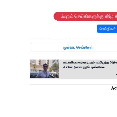
மேலும் செய்திகளுக்கு கீழே க
செய்திகள்
முக்கிய செய்திகள்
ஊடகவியலாளர்களுடனும் வம்பிழுத்த அர்ச்ச
பொலிஸ் நிலையத்தில் முன்னிலை
Ad