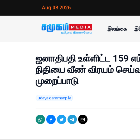
Aug 08 2026
இலங்கை
இந
ஜனாதிபதி உள்ளிட்ட 159 எம
நிதியை வீண் விரயம் செய்
முறைப்பாடு
udaya gammanpila