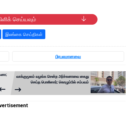
ிளிக் செய்யவும்
இலங்கை செய்திகள்
பிரபலமானவை
ுனா;
வாக்குமூலம் வழங்க சென்ற அர்ச்சுனாவை கைது
செய்த பொலிஸார்; கொழும்பில் சம்பவம்
vertisement