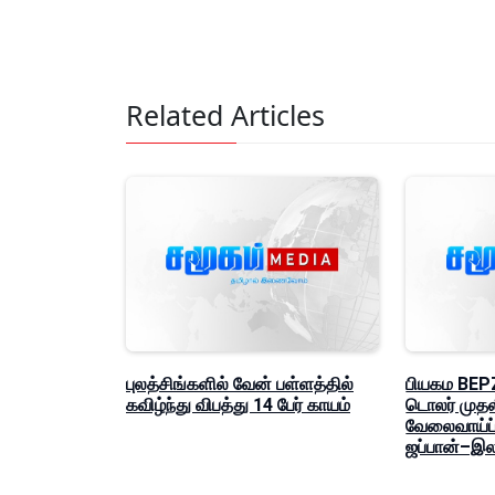
Related Articles
புலத்சிங்களில் வேன் பள்ளத்தில்
பியகம BEPZ
கவிழ்ந்து விபத்து 14 பேர் காயம்
டொலர் முதல
வேலைவாய்ப்
ஜப்பான்–இ