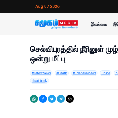
Aug 07 2026
இலங்கை
இந
செல்விபுரத்தில் நீரினுள் ம
ஒன்று மீட்பு
#LatestNews
#Death
#Srilanaka news
Police
h
dead body