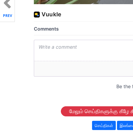
PREV
மேலும் செய்திகளுக்கு கீழே க
செய்திகள்
இலங்கை