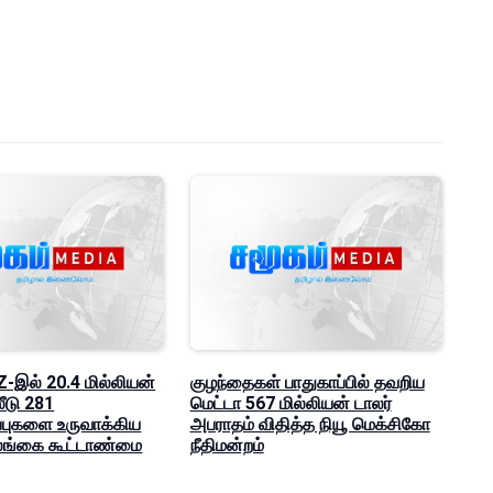
-இல் 20.4 மில்லியன்
குழந்தைகள் பாதுகாப்பில் தவறிய
ீடு 281
மெட்டா 567 மில்லியன் டாலர்
புகளை உருவாக்கிய
அபராதம் விதித்த நியூ மெக்சிகோ
லங்கை கூட்டாண்மை
நீதிமன்றம்