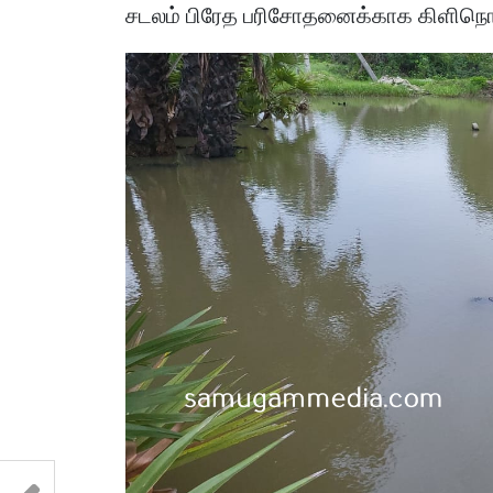
சடலம் பிரேத பரிசோதனைக்காக கிளிநொச்