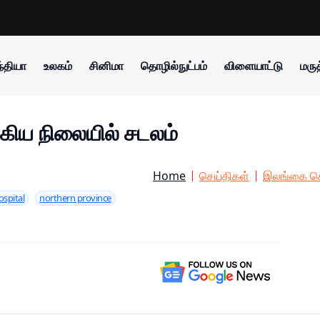
்தியா
உலகம்
சினிமா
தொழில்நுட்பம்
விளையாட்டு
மருத
ுழ்கிய நிலையில் சடலம்
Home
செய்திகள்
இலங்கை செ
ospital
northern province