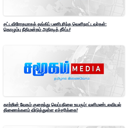
சட்டவிரோதமாகத் தங்கிப் பணிபுரிந்த வெளிநாட்டவர்கள்:
கொழும்பு நீதிமன்றம் அதிரடித் தீர்ப்பு!
காற்றின் வேகம் குறைந்து வெப்பநிலை உயரும்: வளிமண்டலவியல்
திணைக்களம் விடுத்துள்ள எச்சரிக்கை!