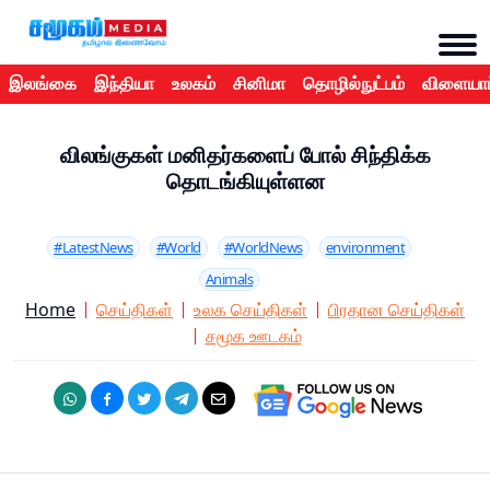
இலங்கை
இந்தியா
உலகம்
சினிமா
தொழில்நுட்பம்
விளையாட
விலங்குகள் மனிதர்களைப் போல் சிந்திக்க
தொடங்கியுள்ளன
#LatestNews
#World
#WorldNews
environment
Animals
Home
செய்திகள்
உலக செய்திகள்
பிரதான செய்திகள்
சமூக ஊடகம்