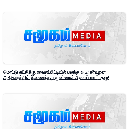
மொட்டு கட்சிக்கு நாவலப்பிட்டியில் பலத்த அடி: சர்வஜன
அதிகாரத்தில் இணைந்தது முன்னாள் அமைப்பாளர் குழு!