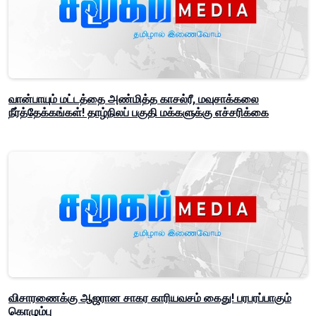
வான்பாயும் மட்டத்தை அண்மித்த காசல்ரீ, மவுசாக்கலை
நீர்த்தேக்கங்கள்! தாழ்நிலப் பகுதி மக்களுக்கு எச்சரிக்கை
விசாரணைக்கு ஆஜரான சாகர காரியவசம் கைது! பரபரப்பாகும்
கொழும்பு