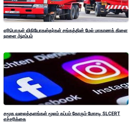
எரிபொருள் விநியோகஸ்தர்கள் சங்கத்தின் மேல் மாகாணக் கிளை
நாளை ஆரம்பம்
சமூக வலைத்தளங்கள் மூலம் கப்பம் கோரும் மோசடி SLCERT
எச்சரிக்கை