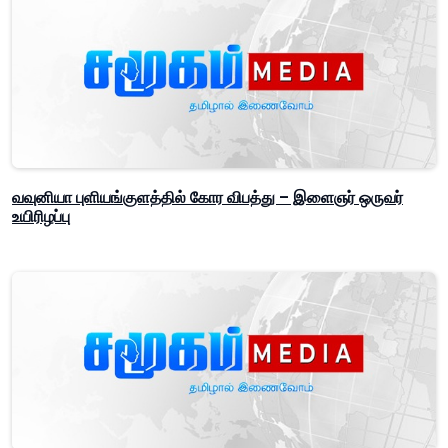
வவுனியா புளியங்குளத்தில் கோர விபத்து – இளைஞர் ஒருவர்
உயிரிழப்பு