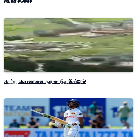
லங்கா சதொச
தெற்கு லெபனானை குறிவைத்த இஸ்ரேல்!