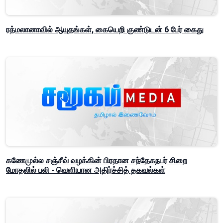
ரத்மலானாவில் ஆயுதங்கள், கையெறி குண்டுடன் 6 பேர் கைது
கணேமுல்ல சஞ்சீவ் வழக்கின் பிரதான சந்தேகநபர் சிறை
மோதலில் பலி - வெளியான அதிர்ச்சித் தகவல்கள்