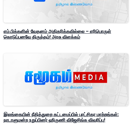
எம்.பிக்களின் வேதனம் அதிகரிக்கவில்லை – எரிபொருள்
கொடுப்பனவே திருத்தம்! அரசு விளக்கம்
இலங்கையின் நீதித்துறை கட்டமைப்பில் புரட்சிகர மாற்றங்கள்:
நாடாளுமன்ற உறுப்பினர் ஹிருணி விஜேசிங்க விவரிப்பு!