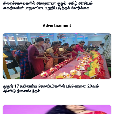
சிறைச்சாலைகளில் அசாதாரண சூழல்: தமிழ் அரசியல்
கைதிகளின் பாதுகாப்பை உறுதிப்படுத்தக் கோரிக்கை
Advertisement
மூதூர் 17 தன்னார்வ தொண்டர்களின் படுகொலை: 20ஆம்
ஆண்டு நினைவேந்தல்