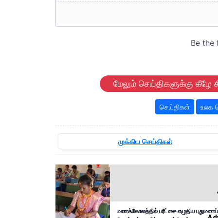
மேலும் செய்திகளுக்கு கீழே க
செய்திகள்
உலக ச
முக்கிய செய்திகள்
மணக்கோலத்தில் பரீட்சை எழுதிய புதுமணப்
Ad