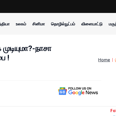
்தியா
உலகம்
சினிமா
தொழில்நுட்பம்
விளையாட்டு
மருத
 முடியுமா?-நாசா
ை !
Home
Fo