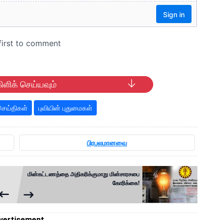
ிளிக் செய்யவும்
ெய்திகள்
புவியின் புதுமைகள்
பிரபலமானவை
மின்கட்டணத்தை அதிகரிக்குமாறு மின்சாரசபை
கோரிக்கை!
vertisement