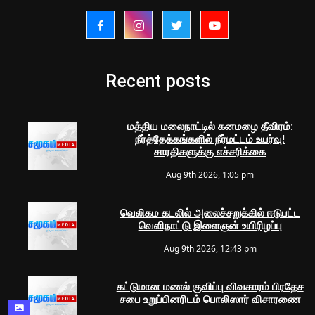
Recent posts
மத்திய மலைநாட்டில் கனமழை தீவிரம்:
நீர்த்தேக்கங்களில் நீர்மட்டம் உயர்வு!
சாரதிகளுக்கு எச்சரிக்கை
Aug 9th 2026, 1:05 pm
வெலிகம கடலில் அலைச்சறுக்கில் ஈடுபட்ட
வெளிநாட்டு இளைஞன் உயிரிழப்பு
Aug 9th 2026, 12:43 pm
கட்டுமான மணல் குவிப்பு விவகாரம் பிரதேச
சபை உறுப்பினரிடம் பொலிஸார் விசாரணை