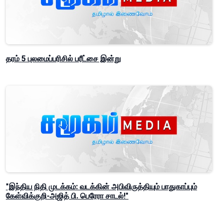
தரம் 5 புலமைப்பரிசில் பரீட்சை இன்று
"இந்திய நிதி முடக்கம்: வடக்கின் அபிவிருத்தியும் பாதுகாப்பும்
கேள்விக்குறி-அஜித் பி. பெரேரா சாடல்!"