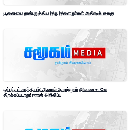
பூனையை துன்புறுத்திய இரு இளைஞர்கள் அதிரடிக் கைது
ஒப்பந்தம் சாத்தியம்; ஆனால் ஹோர்முஸ் நீரிணை உடனே
திறக்கப்படாது! ஈரான் அறிவிப்பு