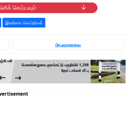
ிளிக் செய்யவும்
இலங்கை செய்திகள்
பிரபலமானவை
ழ்கி பலி
பொலன்னறுவை குளக்கட்டு பகுதியில் 1,298
தோட்டாக்கள் மீட்பு
vertisement