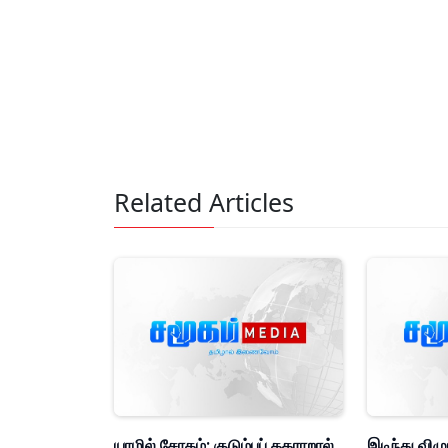
Related Articles
யாழில் சோகம்: குடும்பப் தகராறால்
இடிந்து விழ