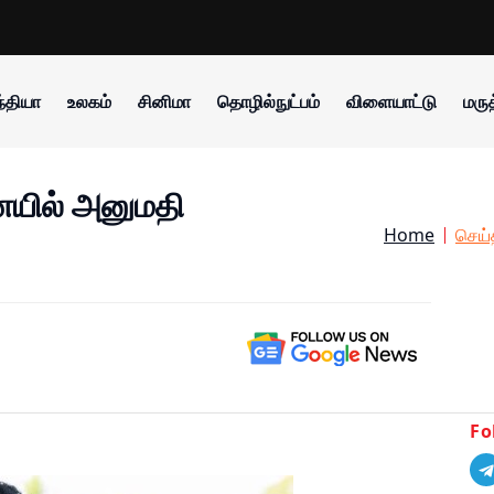
்தியா
உலகம்
சினிமா
தொழில்நுட்பம்
விளையாட்டு
மருத
யில் அனுமதி
Home
செய்
Fo