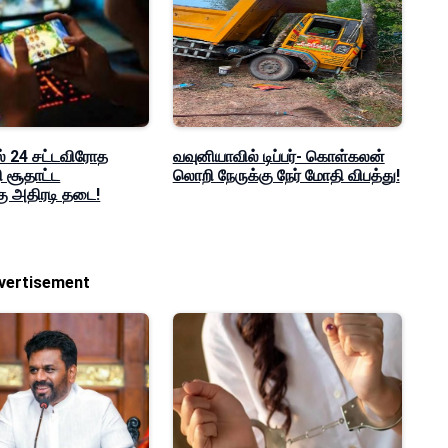
் 24 சட்டவிரோத
வவுனியாவில் டிப்பர்- கொள்கலன்
சூதாட்ட
லொறி நேருக்கு நேர் மோதி விபத்து!
ு அதிரடி தடை!
vertisement