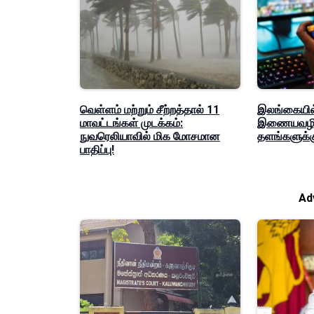
வெள்ளம் மற்றும் சீற்றத்தால் 11
இலங்கையில
மாவட்டங்கள் முடக்கம்:
இணையவழி 
நுவரெலியாவில் மிக மோசமான
தளங்களுக்க
பாதிப்பு!
Ad