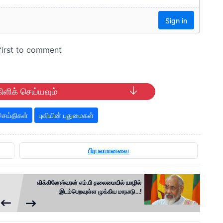
ிளிக் செய்யவும்
ெய்திகள்
புவியின் புதுமைகள்
பிரபலமானவை
விக்கினேஸ்வரன் எம்.பி தலைமையில் யாழில்
இடம்பெறவுள்ள முக்கிய மாநாடு...!