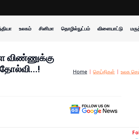
்தியா
உலகம்
சினிமா
தொழில்நுட்பம்
விளையாட்டு
மருத
 விண்ணுக்கு
 தோல்வி...!
Home
செய்திகள்
உலக செய
Fo