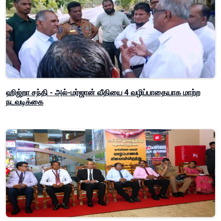
ஹிஜ்றா சந்தி - அல்-மர்ஜான் வீதியை 4 வழிப்பாதையாக மாற்ற
நடவடிக்கை