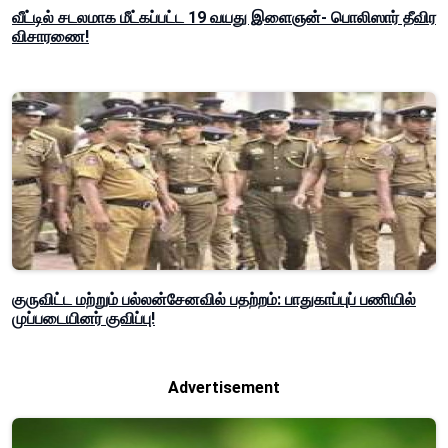
வீட்டில் சடலமாக மீட்கப்பட்ட 19 வயது இளைஞன்- பொலிஸார் தீவிர
விசாரணை!
குருவிட்ட மற்றும் பல்லன்சேனவில் பதற்றம்: பாதுகாப்புப் பணியில்
முப்படையினர் குவிப்பு!
Advertisement