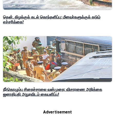
தென், கிழக்குக் கடல் கொந்தளிப்பு: மீனவர்களுக்குக் கடும்
எச்சரிக்கை!
நீர்கொழும்பு சிறைச்சாலை வன்முறை: விசாரணை அறிக்கை
ஜனாதிபதி அநுரவிடம் கையளிப்பு!
Advertisement