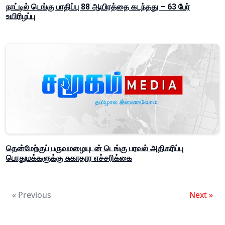
நாட்டில் டெங்கு பாதிப்பு 88 ஆயிரத்தை கடந்தது – 63 பேர்
உயிரிழப்பு
தென்மேற்குப் பருவமழையுடன் டெங்கு பரவல் அதிகரிப்பு
பொதுமக்களுக்கு சுகாதார எச்சரிக்கை
« Previous
Next »