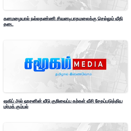
கனமழையால் நல்லதண்ணி சிவனடிபாதமலைக்கு செல்லும் வீதி
தடை
ஷகிப் அல் ஹசனின் வீடு குறிவைப்பு கற்கள் வீசி சேதப்படுத்திய
மர்மக் கும்பல்