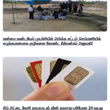
உண்மை கண்டறியும் முயற்சியில் அடுத்த கட்டம்: செம்மணியில்
எழுந்தமானமாக குழிகளை தோண்ட நீதிமன்றம் அனுமதி!
சிம் அட்டை கோரி தாயாருடன் வீண் தகராறு-பறிபோன 24 வயது