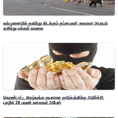
கல்முனையில் குவிந்து கிடக்கும் குப்பைகள்; சுகாதார அபாயம்
குறித்து மக்கள் கவலை
கொண்டாட்ட நிகழ்வுக்கு தயாரான குடும்பத்திற்கு அதிர்ச்சி;
யாழில் 28 பவுண் நகைகள் அபேஸ்