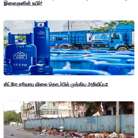
இளைஞனின் உயிர்!
லிட்ரோ எரிவாயு விலை தொடர்பில் முக்கிய அறிவிப்புz