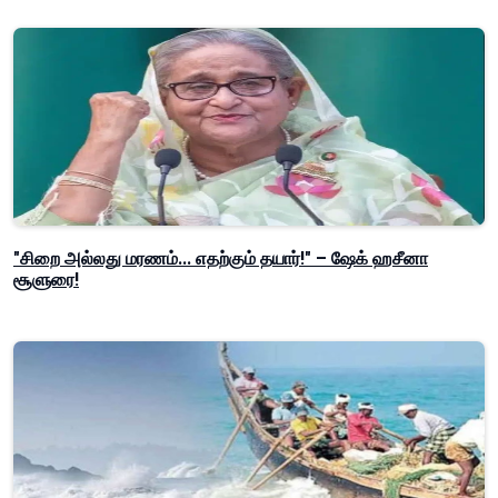
"சிறை அல்லது மரணம்... எதற்கும் தயார்!" – ஷேக் ஹசீனா
சூளுரை!