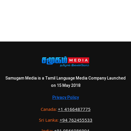
Samugam Media is a Tamil Language Media Company Launched
on 15 May 2018
Privacy Policy
Canada:
+1 4166487775
Sri Lanka:
+94 762455533
India:
+91 9566086994