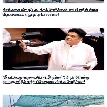
நிலங்களை மீள ஒப்படைக்கக் கோரிக்கை: படையினரின் சோள
விற்பனையால் எழுந்த புதிய சர்ச்சை!
"இனியாவது கருணையோடு இருங்கள்": அநுர அரசுக்கு
நாடாளுமன்றில் சஜித் பிரேமதாஸ பகிரங்க கோரிக்கை!