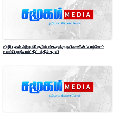
விழிப்புலன் அற்ற 40 குடும்பங்களுக்கு ரவிகரனின் ‘வாழ்வோம்
வளம்பெறுவோம்’ திட்டத்தில் உதவி