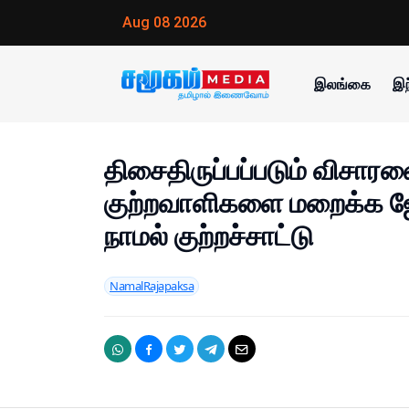
Aug 08 2026
இலங்கை
இந
திசைதிருப்பப்படும் விச
குற்றவாளிகளை மறைக்க ஜே.
நாமல் குற்றச்சாட்டு
NamalRajapaksa