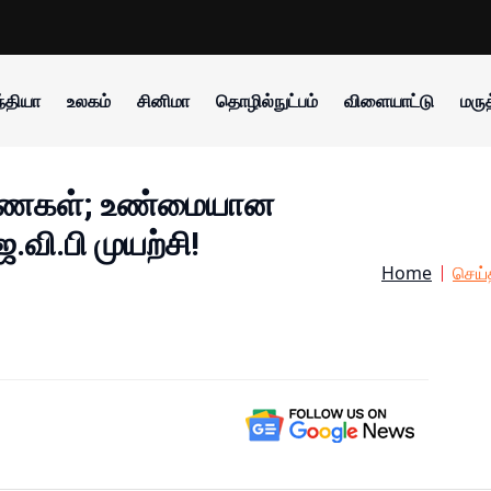
்தியா
உலகம்
சினிமா
தொழில்நுட்பம்
விளையாட்டு
மருத
ாரணைகள்; உண்மையான
வி.பி முயற்சி!
Home
செய்