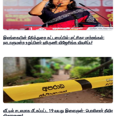
இலங்கையின் நீதித்துறை கட்டமைப்பில் புரட்சிகர மாற்றங்கள்:
நாடாளுமன்ற உறுப்பினர் ஹிருணி விஜேசிங்க விவரிப்பு!
வீட்டில் சடலமாக மீட்கப்பட்ட 19 வயது இளைஞன்- பொலிஸார் தீவிர
விசாரணை!