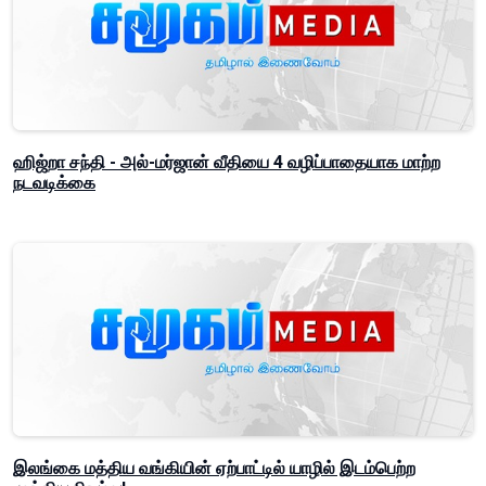
ஹிஜ்றா சந்தி - அல்-மர்ஜான் வீதியை 4 வழிப்பாதையாக மாற்ற
நடவடிக்கை
இலங்கை மத்திய வங்கியின் ஏற்பாட்டில் யாழில் இடம்பெற்ற