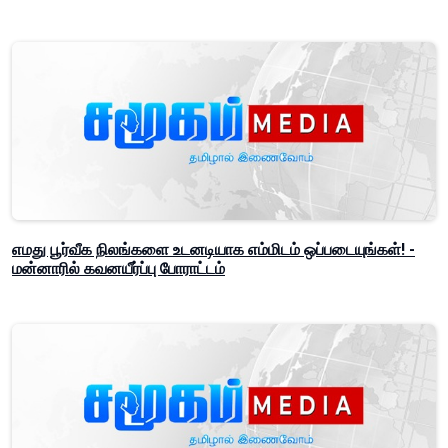
எமது பூர்வீக நிலங்களை உடனடியாக எம்மிடம் ஒப்படையுங்கள்! -
மன்னாரில் கவனயீர்ப்பு போராட்டம்