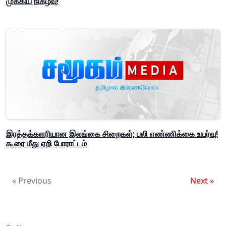
முக்கிய நிகழ்வு!
இரத்தக்களரியான இலங்கை சிறைகள்; பலி எண்ணிக்கை உயர்வு!
கூரை மீது ஏறி போராட்டம்
« Previous
Next »