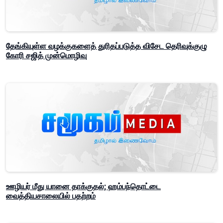
தேங்கியுள்ள வழக்குகளைத் துரிதப்படுத்த விசேட தெரிவுக்குழு
கோரி சஜித் முன்மொழிவு
ஊழியர் மீது யானை தாக்குதல்; ஹம்பந்தொட்டை
வைத்தியசாலையில் பதற்றம்