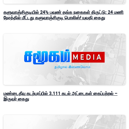
களுவாஞ்சிகுடியில் 24½ பவுண் தங்க நகைகள் திருட்டு: 24 மணி
நேரத்தில் மீட்டது களுவாஞ்சிகுடி பொலிஸ்! யுவதி கைது
மண்டைதீவு கடற்பரப்பில் 3,111 கடல் அட்டைகள் கைப்பற்றல் –
இருவர் கைது