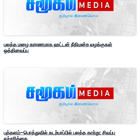
பலத்த மழை காரணமாக ஹட்டன் நீதிமன்ற வழக்குகள்
ஒத்திவைப்பு
புத்தளம்–பொத்துவில் கடற்பரப்பில் பலத்த காற்று; சிவப்பு
எச்சரிக்கை