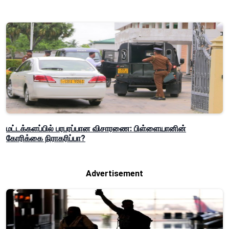
மட்டக்களப்பில் பரபரப்பான விசாரணை: பிள்ளையானின்
கோரிக்கை நிராகரிப்பா?
Advertisement