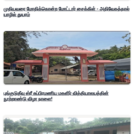
முதியவரை மோதிக்கொன்ற மோட்டார் சைக்கிள் - அதிவேகத்தால்
யாழில் துயரம்
புங்குடுதீவு ஸ்ரீ சுப்பிரமணிய மகளிர் வித்தியாலயத்தின்
நூற்றாண்டு விழா நாளை!