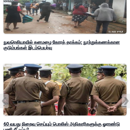
நுவரெலியாவில் கனமழை கோரத் தாக்கம்; நூற்றுக்கணக்கான
குடும்பங்கள் இடம்பெயர்வு
60 வயது நிறைவு செய்யும் பொலிஸ் அதிகாரிகளுக்கு ஓராண்டு
பணி நீட்டிப்பு?