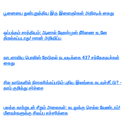
பூனையை துன்புறுத்திய இரு இளைஞர்கள் அதிரடிக் கைது
ஒப்பந்தம் சாத்தியம்; ஆனால் ஹோர்முஸ் நீரிணை உடனே
திறக்கப்படாது! ஈரான் அறிவிப்பு
நாடளாவிய பொலிஸ் தேடுதல் நடவடிக்கை 437 சந்தேகநபர்கள்
கைது
சில நாடுகளில் நிராகரிக்கப்படும் புதிய இலங்கை கடவுச்சீட்டு? -
தரம் குறித்து சர்ச்சை
பலத்த காற்றுடன் சீறும் அலைகள்; கடலுக்கு செல்ல வேண்டாம்!
மீனவர்களுக்கு சிவப்பு எச்சரிக்கை