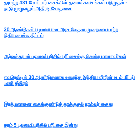
தரமற்ற 431 மோட்டார் சைக்கிள் தலைக்கவசங்கள் பறிமுதல் -
நாடு முழுவதும் அதிரடி சோதனை
30 ஆண்டுகள் பழமையான அரச வேதன முறைமை மாற்ற
நிதியமைச்சு திட்டம்
ஆர்வத்துடன் புலமைப்பரிசில் பரீட்சைக்கு சென்ற மாணவர்கள்
எவரெஸ்டில் 30 ஆண்டுகளாக உறைந்த இந்திய வீரரின் உடல் மீட்புப்
பணி தீவிரம்
இரத்மலானை கைக்குண்டுத் தாக்குதல் நால்வர் கைது
தரம் 5 புலமைப்பரிசில் பரீட்சை இன்று