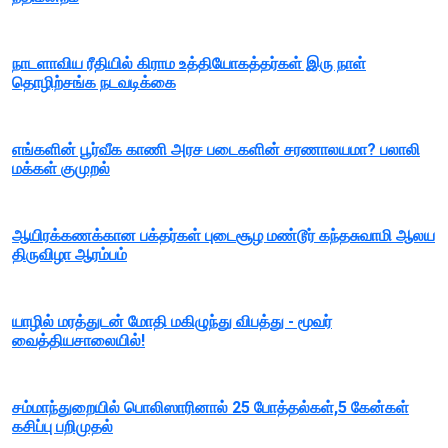
நாடளாவிய ரீதியில் கிராம உத்தியோகத்தர்கள் இரு நாள்
தொழிற்சங்க நடவடிக்கை
எங்களின் பூர்வீக காணி அரச படைகளின் சரணாலயமா? பலாலி
மக்கள் குமுறல்
ஆயிரக்கணக்கான பக்தர்கள் புடைசூழ மண்டூர் கந்தசுவாமி ஆலய
திருவிழா ஆரம்பம்
யாழில் மரத்துடன் மோதி மகிழுந்து விபத்து - மூவர்
வைத்தியசாலையில்!
சம்மாந்துறையில் பொலிஸாரினால் 25 போத்தல்கள்,5 கேன்கள்
கசிப்பு பறிமுதல்