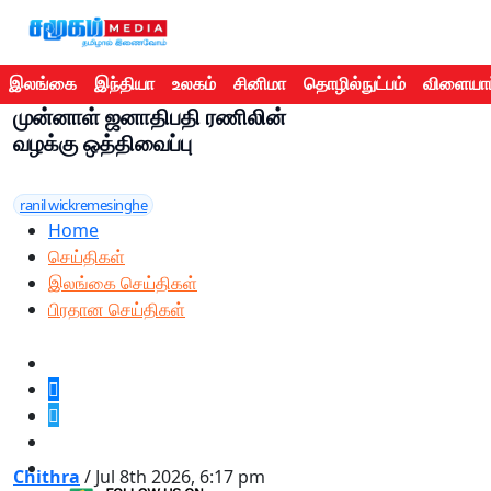
இலங்கை
இந்தியா
உலகம்
சினிமா
தொழில்நுட்பம்
விளையாட
முன்னாள் ஜனாதிபதி ரணிலின்
வழக்கு ஒத்திவைப்பு
ranil wickremesinghe
Home
செய்திகள்
இலங்கை செய்திகள்
பிரதான செய்திகள்
Chithra
/ Jul 8th 2026, 6:17 pm