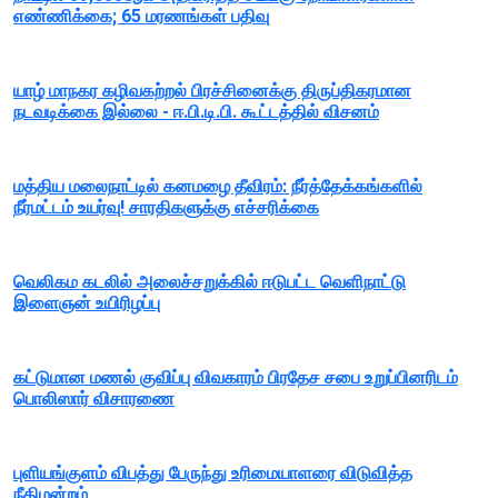
எண்ணிக்கை; 65 மரணங்கள் பதிவு
யாழ் மாநகர கழிவகற்றல் பிரச்சினைக்கு திருப்திகரமான
நடவடிக்கை இல்லை - ஈ.பி.டி.பி. கூட்டத்தில் விசனம்
மத்திய மலைநாட்டில் கனமழை தீவிரம்: நீர்த்தேக்கங்களில்
நீர்மட்டம் உயர்வு! சாரதிகளுக்கு எச்சரிக்கை
வெலிகம கடலில் அலைச்சறுக்கில் ஈடுபட்ட வெளிநாட்டு
இளைஞன் உயிரிழப்பு
கட்டுமான மணல் குவிப்பு விவகாரம் பிரதேச சபை உறுப்பினரிடம்
பொலிஸார் விசாரணை
புளியங்குளம் விபத்து பேருந்து உரிமையாளரை விடுவித்த
நீதிமன்றம்