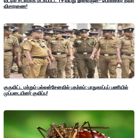
வீட்டில் சடலமாக மீட்கப்பட்ட 19 வயது இளைஞன்- பொலிஸார் தீவிர
விசாரணை!
குருவிட்ட மற்றும் பல்லன்சேனவில் பதற்றம்: பாதுகாப்புப் பணியில்
முப்படையினர் குவிப்பு!