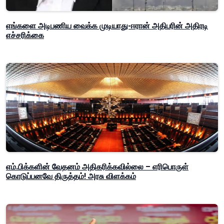
எங்களை அடிபணிய வைக்க முடியாது-ஈரான் அதிபரின் அதிரடி
எச்சரிக்கை
எம்.பிக்களின் வேதனம் அதிகரிக்கவில்லை – எரிபொருள்
கொடுப்பனவே திருத்தம்! அரசு விளக்கம்