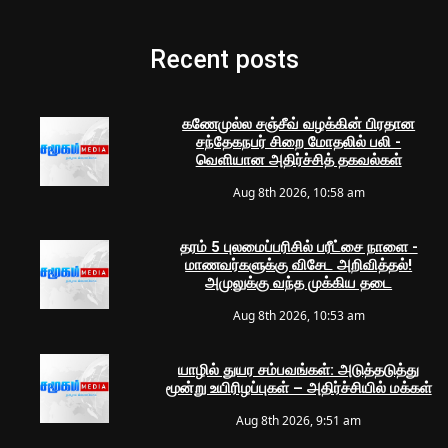
Recent posts
கணேமுல்ல சஞ்சீவ் வழக்கின் பிரதான
சந்தேகநபர் சிறை மோதலில் பலி -
வெளியான அதிர்ச்சித் தகவல்கள்
Aug 8th 2026, 10:58 am
தரம் 5 புலமைப்பரிசில் பரீட்சை நாளை -
மாணவர்களுக்கு விசேட அறிவித்தல்!
அமுலுக்கு வந்த முக்கிய தடை
Aug 8th 2026, 10:53 am
யாழில் துயர சம்பவங்கள்: அடுத்தடுத்து
மூன்று உயிரிழப்புகள் – அதிர்ச்சியில் மக்கள்
Aug 8th 2026, 9:51 am