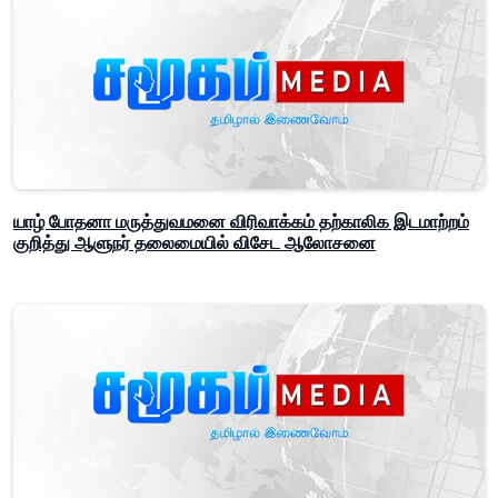
யாழ் போதனா மருத்துவமனை விரிவாக்கம் தற்காலிக இடமாற்றம்
குறித்து ஆளுநர் தலைமையில் விசேட ஆலோசனை