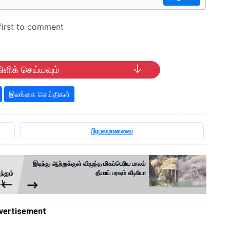
ிளிக் செய்யவும்
இலங்கை செய்திகள்
பிரபலமானவை
இடிந்து ஆற்றுக்குள் விழுந்த மிகப்பெரிய பாலம்
தீயாய் பரவும் வீடியோ
்தும்
.!
vertisement