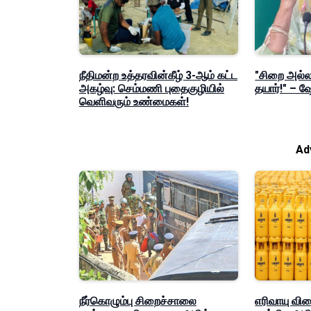
நீதிமன்ற உத்தரவின்கீழ் 3-ஆம் கட்ட
"சிறை அல்லத
அகழ்வு: செம்மணி புதைகுழியில்
தயார்!" – 
வெளிவரும் உண்மைகள்!
Ad
நீர்கொழும்பு சிறைச்சாலை
எரிவாயு வி