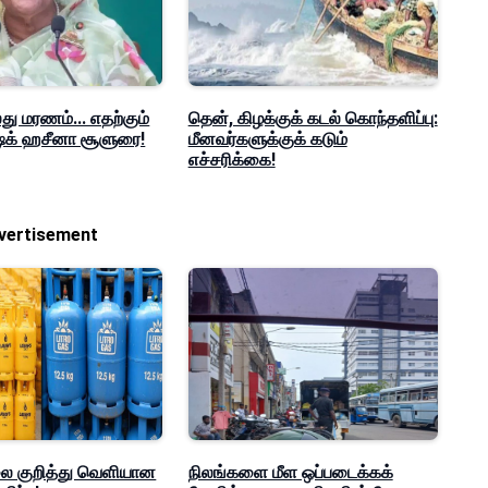
ு மரணம்... எதற்கும்
தென், கிழக்குக் கடல் கொந்தளிப்பு:
ஷேக் ஹசீனா சூளுரை!
மீனவர்களுக்குக் கடும்
எச்சரிக்கை!
vertisement
லை குறித்து வெளியான
நிலங்களை மீள ஒப்படைக்கக்