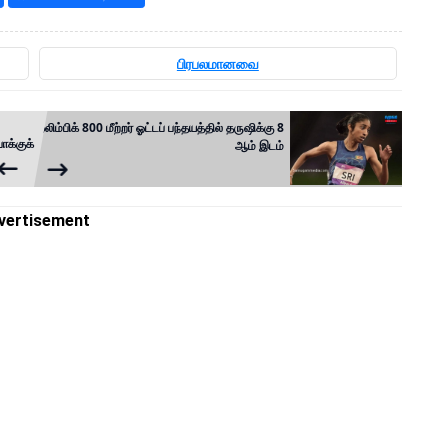
பிரபலமானவை
ஒலிம்பிக் 800 மீற்றர் ஓட்டப் பந்தயத்தில் தருஷிக்கு 8
க்குக்
ஆம் இடம்
vertisement