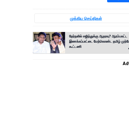
முக்கிய செய்திகள்
தேர்தலில் சஜித்துக்கு ஆதரவு? ஆரம்பகட்ட
இணக்கப்பாட்டை மேற்கொண்ட தமிழ் முற்போ
கூட்டணி
Ad