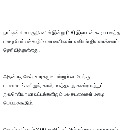
நாட்டின் சில பகுதிகளில் இன்று (18) இடியுடன் கூடிய பலத்த
மழை பெய்யக்கூடும் என வளிமண்டலவியல் திணைக்களம்
தெரிவித்துள்ளது.
அதன்படி, மேல், சபரகமுவ மற்றும் வடமேற்கு
மாகாணங்களிலும், காலி, மாத்தறை, கண்டி மற்றும்
நுவரெலியா மாவட்டங்களிலும் பல தடவைகள் மழை
பெய்யக்கூடும்.
மேலும், பிற்பகல் 2.00 மணிக்குப் பின்னர் ஊவா மாகாணம்