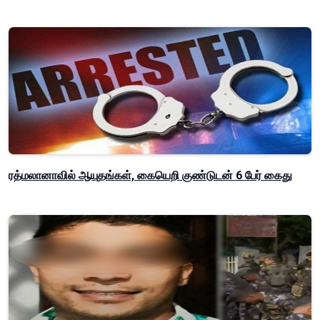
ரத்மலானாவில் ஆயுதங்கள், கையெறி குண்டுடன் 6 பேர் கைது