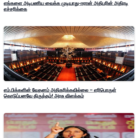
எங்களை அடிபணிய வைக்க முடியாது-ஈரான் அதிபரின் அதிரடி
எச்சரிக்கை
எம்.பிக்களின் வேதனம் அதிகரிக்கவில்லை – எரிபொருள்
கொடுப்பனவே திருத்தம்! அரசு விளக்கம்