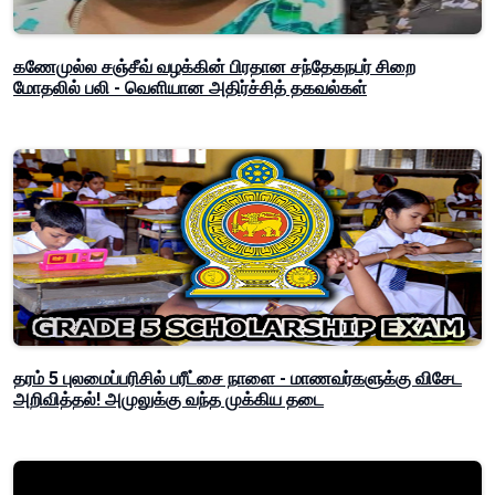
கணேமுல்ல சஞ்சீவ் வழக்கின் பிரதான சந்தேகநபர் சிறை
மோதலில் பலி - வெளியான அதிர்ச்சித் தகவல்கள்
தரம் 5 புலமைப்பரிசில் பரீட்சை நாளை - மாணவர்களுக்கு விசேட
அறிவித்தல்! அமுலுக்கு வந்த முக்கிய தடை