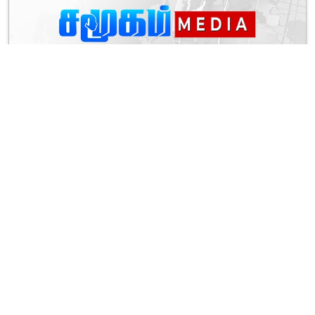
வடக்கில் தெங்கு பயிர்ச்செய்கையை விரிவுபடுத்தும் வடக்கு
தெங்கு முக்கோணம்’ திட்டம்
பொலிஸாரின் சோதனையை மீறி தப்பிய சொகுசு கார் –