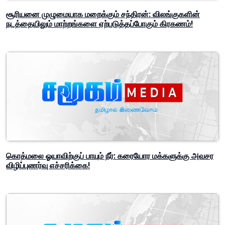
சூரியனை முழுமையாக மறைக்கும் சந்திரன்: விலங்குகளின்
நடத்தையிலும் மாற்றங்களை ஏற்படுத்தப்போகும் கிரகணம்!
கொத்மலை ஓயாவிற்குப் பாயும் நீர்: கரையோர மக்களுக்கு அவசர
விழிப்புணர்வு எச்சரிக்கை!