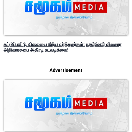
கட்டுப்பாட்டு விலையை மீறிய வர்த்தகர்கள்: நுகர்வோர் விவகார
அதிகாரசபை அதிரடி நடவடிக்கை!
Advertisement