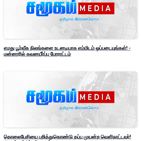
எமது பூர்வீக நிலங்களை உடனடியாக எம்மிடம் ஒப்படையுங்கள்! -
மன்னாரில் கவனயீர்ப்பு போராட்டம்
தொலைபேசியை பறித்துகொண்டு தப்ப முயன்ற வெளிநாட்டவர்!