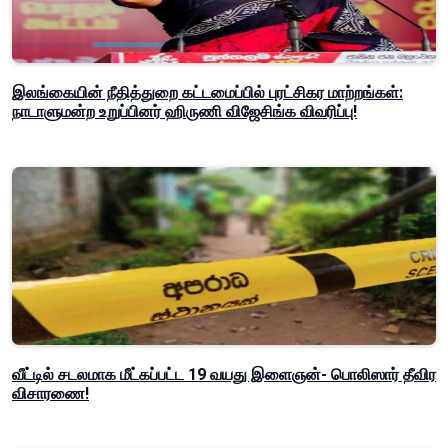
இலங்கையின் நீதித்துறை கட்டமைப்பில் புரட்சிகர மாற்றங்கள்:
நாடாளுமன்ற உறுப்பினர் ஹிருணி விஜேசிங்க விவரிப்பு!
வீட்டில் சடலமாக மீட்கப்பட்ட 19 வயது இளைஞன்- பொலிஸார் தீவிர
விசாரணை!