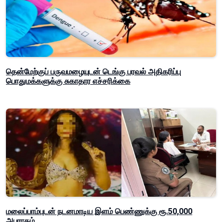
தென்மேற்குப் பருவமழையுடன் டெங்கு பரவல் அதிகரிப்பு
பொதுமக்களுக்கு சுகாதார எச்சரிக்கை
மலைப்பாம்புடன் நடனமாடிய இளம் பெண்ணுக்கு ரூ.50,000
அபராதம்