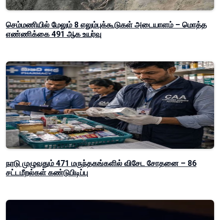
செம்மணியில் மேலும் 8 எலும்புக்கூடுகள் அடையாளம் – மொத்த
எண்ணிக்கை 491 ஆக உயர்வு
நாடு முழுவதும் 471 மருந்தகங்களில் விசேட சோதனை – 86
சட்டமீறல்கள் கண்டுபிடிப்பு