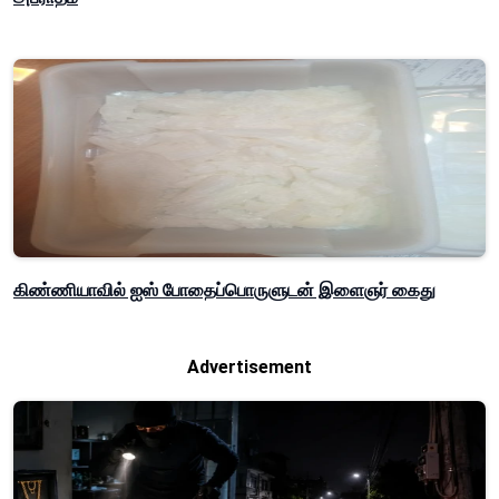
கிண்ணியாவில் ஐஸ் போதைப்பொருளுடன் இளைஞர் கைது
Advertisement