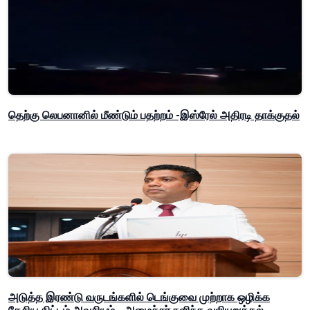
தெற்கு லெபனானில் மீண்டும் பதற்றம் -இஸ்ரேல் அதிரடி தாக்குதல்
அடுத்த இரண்டு வருடங்களில் டெங்குவை முற்றாக ஒழிக்க