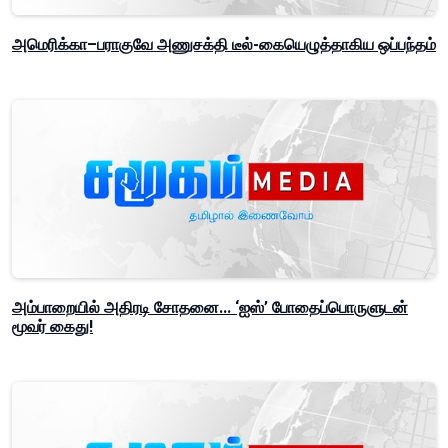
அமெரிக்கா–பராகுவே அணுசக்தி டீல்-கையெழுத்தாகிய ஒப்பந்தம்
அம்பாறையில் அதிரடி சோதனை... ‘ஐஸ்’ போதைப்பொருளுடன்
மூவர் கைது!