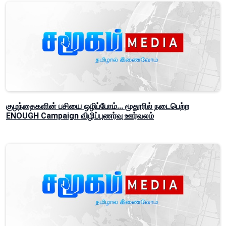
குழந்தைகளின் பசியை ஒழிப்போம்... மூதூரில் நடைபெற்ற
ENOUGH Campaign விழிப்புணர்வு ஊர்வலம்