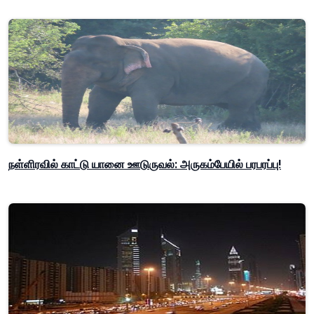
நள்ளிரவில் காட்டு யானை ஊடுருவல்: அருகம்பேயில் பரபரப்பு!