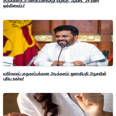
குருக்கள்மடம் மனிதப்புதைகுழி வழக்கு: ஆகஸ்ட் 24 வரை
ஒத்திவைப்பு!
எதிர்காலப் பாதுகாப்புக்கான அடித்தளம்: ஜனாதிபதி அநுரவின்
புதிய நகர்வு!