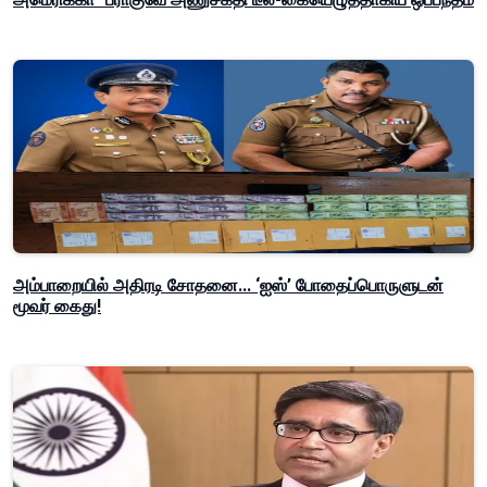
அம்பாறையில் அதிரடி சோதனை... ‘ஐஸ்’ போதைப்பொருளுடன்
மூவர் கைது!