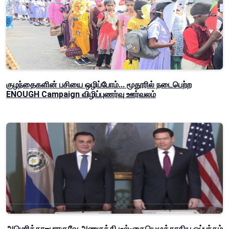
குழந்தைகளின் பசியை ஒழிப்போம்... மூதூரில் நடைபெற்ற
ENOUGH Campaign விழிப்புணர்வு ஊர்வலம்
அமெரிக்கா–பராகுவே அணுசக்தி டீல்-கையெழுத்தாகிய ஒப்பந்தம்