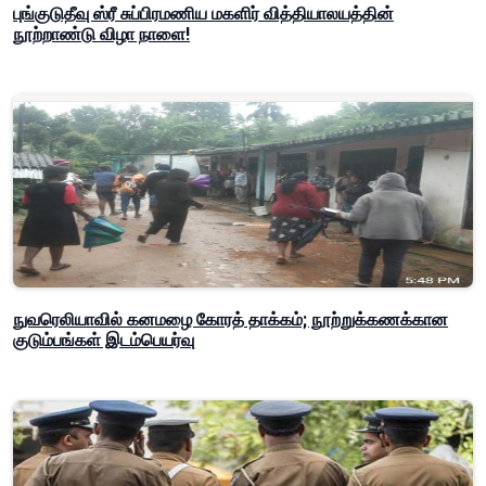
புங்குடுதீவு ஸ்ரீ சுப்பிரமணிய மகளிர் வித்தியாலயத்தின்
நூற்றாண்டு விழா நாளை!
நுவரெலியாவில் கனமழை கோரத் தாக்கம்; நூற்றுக்கணக்கான
குடும்பங்கள் இடம்பெயர்வு