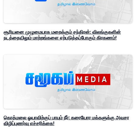
சூரியனை முழுமையாக மறைக்கும் சந்திரன்: விலங்குகளின்
நடத்தையிலும் மாற்றங்களை ஏற்படுத்தப்போகும் கிரகணம்!
கொத்மலை ஓயாவிற்குப் பாயும் நீர்: கரையோர மக்களுக்கு அவசர
விழிப்புணர்வு எச்சரிக்கை!