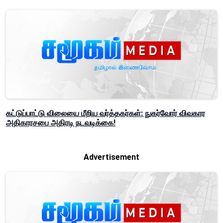
கட்டுப்பாட்டு விலையை மீறிய வர்த்தகர்கள்: நுகர்வோர் விவகார
அதிகாரசபை அதிரடி நடவடிக்கை!
Advertisement