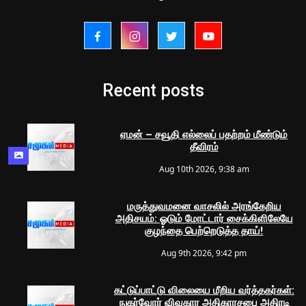
Recent posts
ஏமன் – சவூதி எல்லைப் பதற்றம் மீண்டும்
தீவிரம்
Aug 10th 2026, 9:38 am
மருத்துவமனை வாசலில் அரங்கேறிய
அதிசயம்: ஓடும் மோட்டார் சைக்கிளிலேயே
குழந்தை பெற்றெடுத்த தாய்!
Aug 9th 2026, 9:42 pm
கட்டுப்பாட்டு விலையை மீறிய வர்த்தகர்கள்:
நுகர்வோர் விவகார அதிகாரசபை அதிரடி