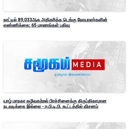
நாட்டில் 89,033ஆக அதிகரித்த டெங்கு நோயாளர்களின்
எண்ணிக்கை; 65 மரணங்கள் பதிவு
யாழ் மாநகர கழிவகற்றல் பிரச்சினைக்கு திருப்திகரமான
நடவடிக்கை இல்லை - ஈ.பி.டி.பி. கூட்டத்தில் விசனம்