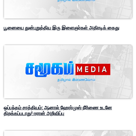
பூனையை துன்புறுத்திய இரு இளைஞர்கள் அதிரடிக் கைது
ஒப்பந்தம் சாத்தியம்; ஆனால் ஹோர்முஸ் நீரிணை உடனே
திறக்கப்படாது! ஈரான் அறிவிப்பு