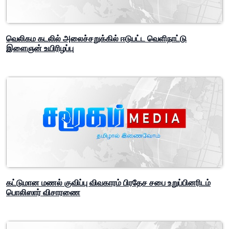
வெலிகம கடலில் அலைச்சறுக்கில் ஈடுபட்ட வெளிநாட்டு
இளைஞன் உயிரிழப்பு
கட்டுமான மணல் குவிப்பு விவகாரம் பிரதேச சபை உறுப்பினரிடம்
பொலிஸார் விசாரணை