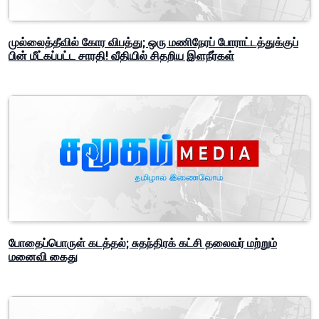
முல்லைத்தீவில் கோர விபத்து; ஒரு மணிநேரப் போராட்டத்துக்குப்
பின் மீட்கப்பட்ட சாரதி! வீதியில் சிதறிய இளநீர்கள்
போதைப்பொருள் கடத்தல்; சுதந்திரக் கட்சி தலைவர் மற்றும்
மனைவி கைது