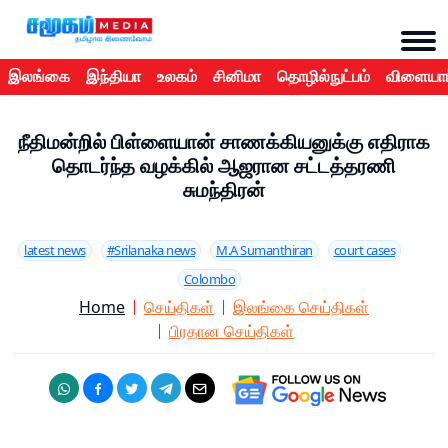
இலங்கை
இந்தியா
உலகம்
சினிமா
தொழில்நுட்பம்
விளையாட
நீதிமன்றில் பிள்ளையான் சாணக்கியனுக்கு எதிராக
தொடர்ந்த வழக்கில் ஆஜரான சட்டத்தரணி
சுமந்திரன்
latest news
#Srilanaka news
M.A Sumanthiran
court cases
Colombo
Home
செய்திகள்
இலங்கை செய்திகள்
பிரதான செய்திகள்