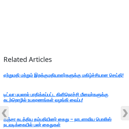
Related Articles
ஏற்றுமதி மற்றும் இறக்குமதியாளர்களுக்கு மகிழ்ச்சியான செய்தி!
டிட்வா புயலால் பாதிக்கப்பட்ட கிளிநொச்சி மீனவர்களுக்கு
கடற்றொழில் உபகரணங்கள் வழங்கி வைப்பு!
கஞ்சா கடத்திய தம்பதியினர் கைது – நாடளாவிய பொலிஸ்
நடவடிக்கையில் பலர் கைதுகள்