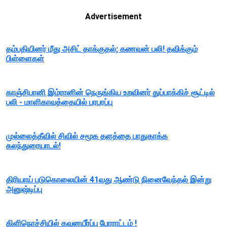
Advertisement
தம்பதியினர் மீது அசிட் தாக்குதல்; கணவன் பலி! தவிக்கும்
பிள்ளைகள்
காஞ்சிபானி இம்ரானின் நெருங்கிய உறவினர் துப்பாக்கிச் சூட்டில்
பலி - மாளிகாவத்தையில் பரபரப்பு
முல்லைத்தீவில் சிவில் சமூக தளத்தை பாதுகாக்க
கலந்துரையாடல்!
திரியாய் படுகொலையின் 41வது ஆண்டு நினைவேந்தல் இன்று
அனுஷ்டிப்பு
கிளிநொச்சியில் கவனயீர்ப்பு போராட்டம் !