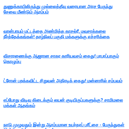
துணுக்காயிலிருந்து முல்லைத்தீவு வரையான அரச பேருந்து
சேவை மீண்டும் ஆரம்பம்
வான்பாயும் மட்டத்தை அண்மித்த காசல்ரீ, மவுசாக்கலை
நீர்த்தேக்கங்கள்! தாழ்நிலப் பகுதி மக்களுக்கு எச்சரிக்கை
விசாரணைக்கு ஆஜரான சாகர காரியவசம் கைது! பரபரப்பாகும்
கொழும்பு
ட்ரோன் பறக்கவிட்ட சிறுவன் அதிரடிக் கைது! மன்னாரில் சம்பவம்
எப்போது விடிவு கிடைக்கும் லயன் குடியிருப்புகளுக்கு? சாமிமலை
மக்கள் ஆதங்கம்
நாடு முழுவதும் இன்று ஆரம்பமான உயர்தரப் பரீட்சை - பேருந்துகள்