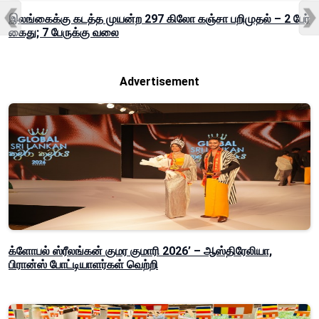
இலங்கைக்கு கடத்த முயன்ற 297 கிலோ கஞ்சா பறிமுதல் – 2 பேர்
கைது; 7 பேருக்கு வலை
Advertisement
க்ளோபல் ஸ்ரீலங்கன் குமர குமாரி 2026’ – ஆஸ்திரேலியா,
பிரான்ஸ் போட்டியாளர்கள் வெற்றி