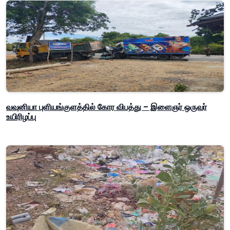
வவுனியா புளியங்குளத்தில் கோர விபத்து – இளைஞர் ஒருவர்
உயிரிழப்பு