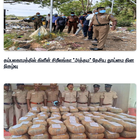
தம்பலகாமத்தில் கிளீன் சிறீலங்கா "அத்தம" தேசிய தூய்மை தின
நிகழ்வு