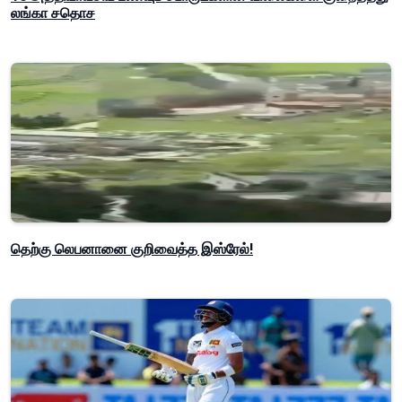
லங்கா சதொச
தெற்கு லெபனானை குறிவைத்த இஸ்ரேல்!