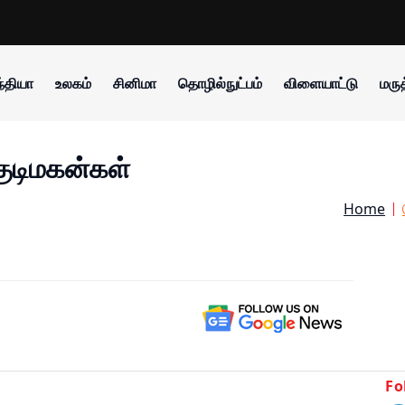
்தியா
உலகம்
சினிமா
தொழில்நுட்பம்
விளையாட்டு
மருத
- குடிமகன்கள்
Home
Fo