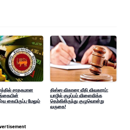
த்தில் சாதகமான
திஸ்ஸ விகாரை வீதி விவகாரம்:
லங்கையின்
யாழில் குழப்பம் விளைவிக்க
்வ கையிருப்பு மேலும்
தெற்கிலிருந்து குழுவொன்று
வருகை!
vertisement