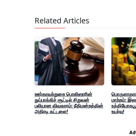
Related Articles
ஊர்காவற்றுறை பொலிஸாரின்
பொருளாதார
துப்பாக்கிச் சூட்டில் சிறுவன்
மாற்றம்: இ
பலியான விவகாரம்: நீதிமன்றத்தின்
உத்தியோகபூர
அதிரடி கட்டளை!
உயர்வு!
Ad