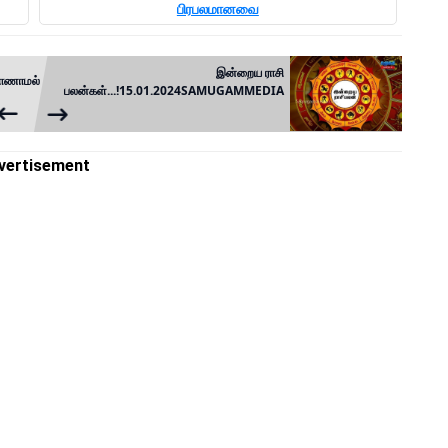
பிரபலமானவை
இன்றைய ராசி
 காணாமல்
பலன்கள்...!15.01.2024SAMUGAMMEDIA
vertisement