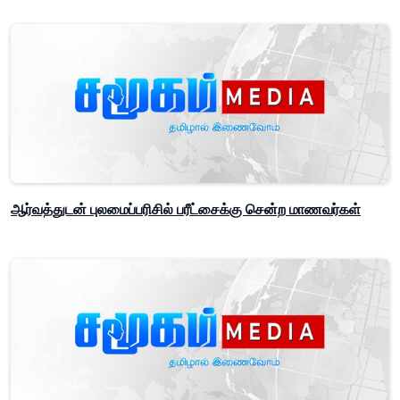
ஆர்வத்துடன் புலமைப்பரிசில் பரீட்சைக்கு சென்ற மாணவர்கள்