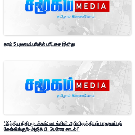
தரம் 5 புலமைப்பரிசில் பரீட்சை இன்று
"இந்திய நிதி முடக்கம்: வடக்கின் அபிவிருத்தியும் பாதுகாப்பும்
கேள்விக்குறி-அஜித் பி. பெரேரா சாடல்!"