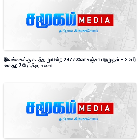
இலங்கைக்கு கடத்த முயன்ற 297 கிலோ கஞ்சா பறிமுதல் – 2 பேர்
கைது; 7 பேருக்கு வலை