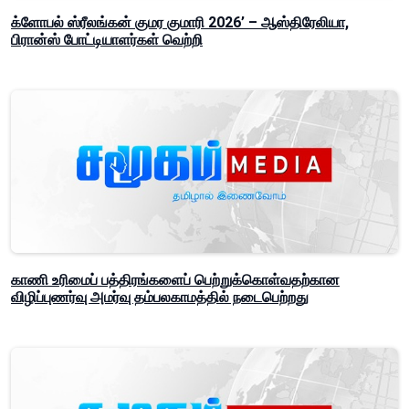
க்ளோபல் ஸ்ரீலங்கன் குமர குமாரி 2026’ – ஆஸ்திரேலியா,
பிரான்ஸ் போட்டியாளர்கள் வெற்றி
காணி உரிமைப் பத்திரங்களைப் பெற்றுக்கொள்வதற்கான
விழிப்புணர்வு அமர்வு தம்பலகாமத்தில் நடைபெற்றது