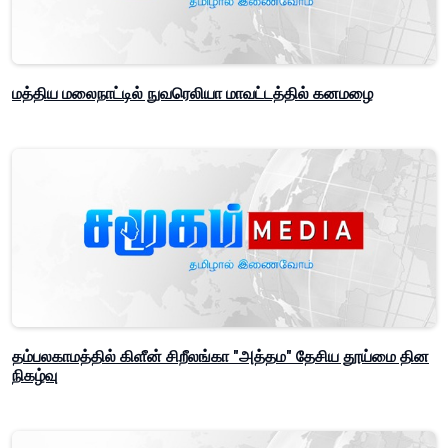
மத்திய மலைநாட்டில் நுவரெலியா மாவட்டத்தில் கனமழை
தம்பலகாமத்தில் கிளீன் சிறீலங்கா "அத்தம" தேசிய தூய்மை தின
நிகழ்வு