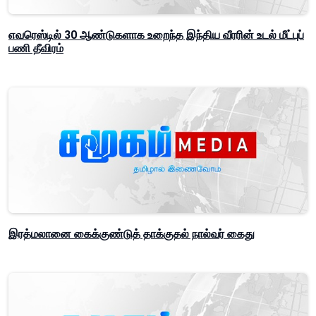
எவரெஸ்டில் 30 ஆண்டுகளாக உறைந்த இந்திய வீரரின் உடல் மீட்புப்
பணி தீவிரம்
இரத்மலானை கைக்குண்டுத் தாக்குதல் நால்வர் கைது