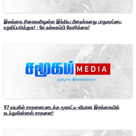
இலங்கை சிறைகளிலுள்ள இந்திய மீனவர்களது பாதுகாப்பை
உறுதிப்படுத்துக! - சே.நல்லதம்பி கோரிக்கை!
97 வயதில் சாதனைபடைத்த மூதாட்டி-விமான இறக்கையில்
நடந்துகின்னஸ் சாதனை!