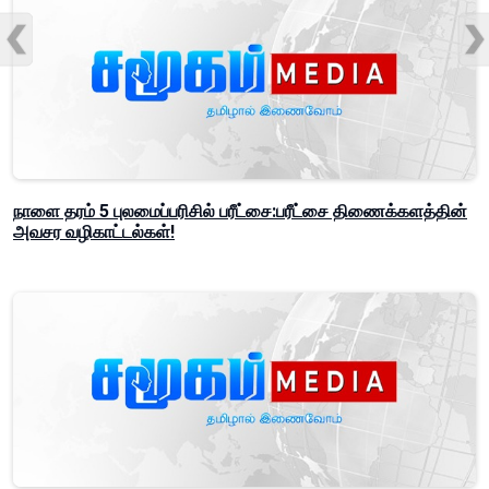
நாளை தரம் 5 புலமைப்பரிசில் பரீட்சை:பரீட்சை திணைக்களத்தின்
அவசர வழிகாட்டல்கள்!