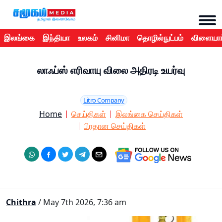
இலங்கை
இந்தியா
உலகம்
சினிமா
தொழில்நுட்பம்
விளையாட
லாஃப்ஸ் எரிவாயு விலை அதிரடி உயர்வு
Litro Company
Home
செய்திகள்
இலங்கை செய்திகள்
பிரதான செய்திகள்
Chithra
/ May 7th 2026, 7:36 am