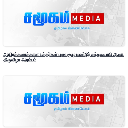
ஆயிரக்கணக்கான பக்தர்கள் புடைசூழ மண்டூர் கந்தசுவாமி ஆலய
திருவிழா ஆரம்பம்