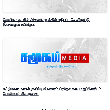
வெலிகம கடலில் அலைச்சறுக்கில் ஈடுபட்ட வெளிநாட்டு
இளைஞன் உயிரிழப்பு
கட்டுமான மணல் குவிப்பு விவகாரம் பிரதேச சபை உறுப்பினரிடம்
பொலிஸார் விசாரணை