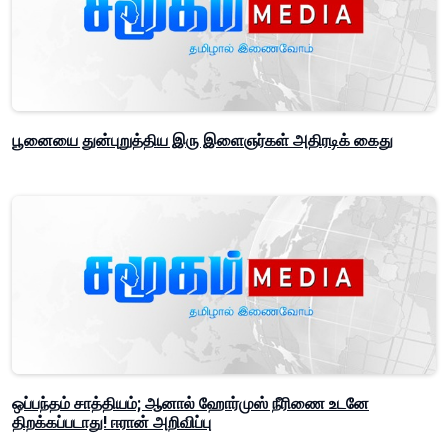
பூனையை துன்புறுத்திய இரு இளைஞர்கள் அதிரடிக் கைது
ஒப்பந்தம் சாத்தியம்; ஆனால் ஹோர்முஸ் நீரிணை உடனே
திறக்கப்படாது! ஈரான் அறிவிப்பு