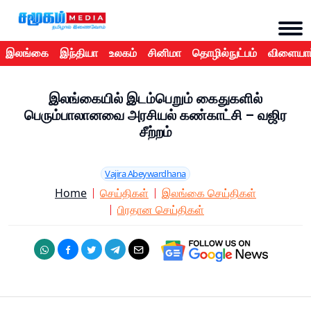
இலங்கை
இந்தியா
உலகம்
சினிமா
தொழில்நுட்பம்
விளையாட
இலங்கையில் இடம்பெறும் கைதுகளில்
பெரும்பாலானவை அரசியல் கண்காட்சி – வஜிர
சீற்றம்
Vajira Abeywardhana
Home
செய்திகள்
இலங்கை செய்திகள்
பிரதான செய்திகள்