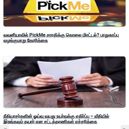
வவுனியாவில் PickMe சாரதிக்கு கொலை மிரட்டல்? பாதுகாப்பு
வழங்குமாறு கோரிக்கை
நீதியரசர்களின் ஓய்வு வயது உயர்வுக்கு எதிர்ப்பு – வீதியில்
இறங்கவும் தயார் என சட்டத்தரணிகள் எச்சரிக்கை