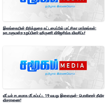
இலங்கையின் நீதித்துறை கட்டமைப்பில் புரட்சிகர மாற்றங்கள்:
நாடாளுமன்ற உறுப்பினர் ஹிருணி விஜேசிங்க விவரிப்பு!
வீட்டில் சடலமாக மீட்கப்பட்ட 19 வயது இளைஞன்- பொலிஸார் தீவிர
விசாரணை!