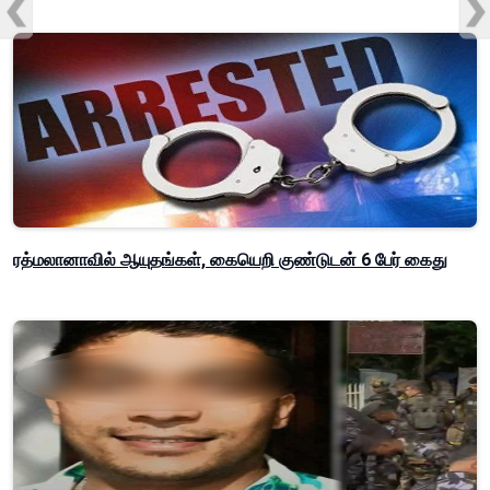
ரத்மலானாவில் ஆயுதங்கள், கையெறி குண்டுடன் 6 பேர் கைது