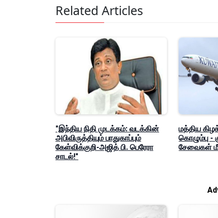
Related Articles
"இந்திய நிதி முடக்கம்: வடக்கின்
மத்திய கிழக
அபிவிருத்தியும் பாதுகாப்பும்
கொழும்பு -
கேள்விக்குறி-அஜித் பி. பெரேரா
சேவைகள் மீ
சாடல்!"
Ad