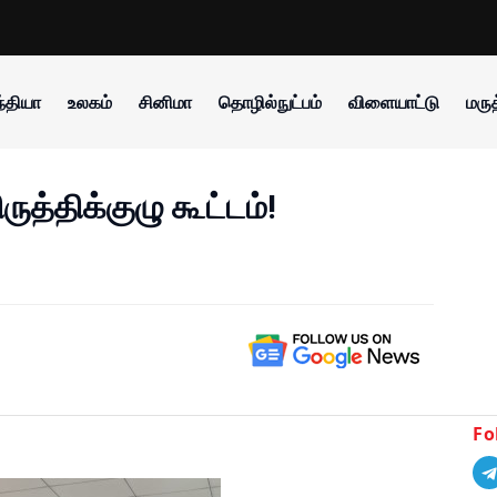
்தியா
உலகம்
சினிமா
தொழில்நுட்பம்
விளையாட்டு
மருத
ுத்திக்குழு கூட்டம்!
Fo