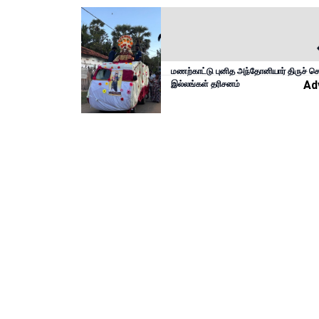
மணற்காட்டு புனித அந்தோனியார் திருச் ச
இல்லங்கள் தரிசனம்
Ad