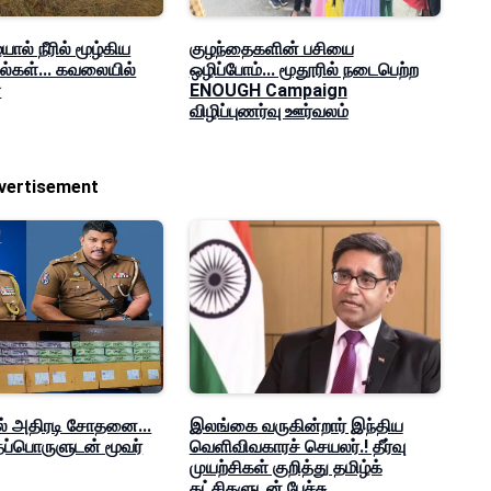
ல் நீரில் மூழ்கிய
குழந்தைகளின் பசியை
யல்கள்... கவலையில்
ஒழிப்போம்... மூதூரில் நடைபெற்ற
்
ENOUGH Campaign
விழிப்புணர்வு ஊர்வலம்
vertisement
ல் அதிரடி சோதனை...
இலங்கை வருகின்றார் இந்திய
ப்பொருளுடன் மூவர்
வெளிவிவகாரச் செயலர்.! தீர்வு
முயற்சிகள் குறித்து தமிழ்க்
கட்சிகளுடன் பேச்சு