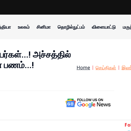
்தியா
உலகம்
சினிமா
தொழில்நுட்பம்
விளையாட்டு
மருத
ர்கள்...! அச்சத்தில்
 பணம்...!
Home
செய்திகள்
இலங
Fo