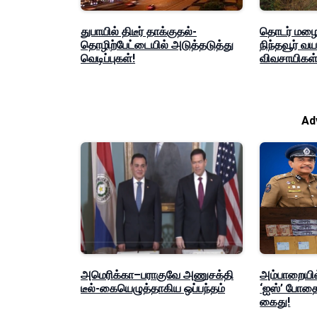
துபாயில் திடீர் தாக்குதல்-
தொடர் மழையா
தொழிற்பேட்டையில் அடுத்தடுத்து
நிந்தவூர் வ
வெடிப்புகள்!
விவசாயிகள
Ad
அமெரிக்கா–பராகுவே அணுசக்தி
அம்பாறையி
டீல்-கையெழுத்தாகிய ஒப்பந்தம்
‘ஐஸ்’ போதை
கைது!