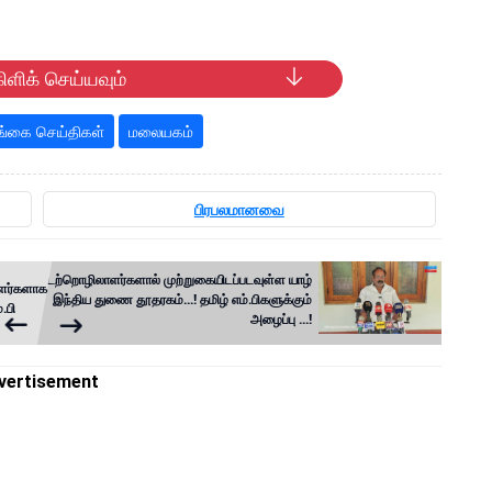
ிளிக் செய்யவும்
்கை செய்திகள்
மலையகம்
பிரபலமானவை
கடற்றொழிலாளர்களால் முற்றுகையிடப்படவுள்ள யாழ்
ாளர்களாக
இந்திய துணை தூதரகம்...! தமிழ் எம்.பிகளுக்கும்
.பி
அழைப்பு ...!
vertisement