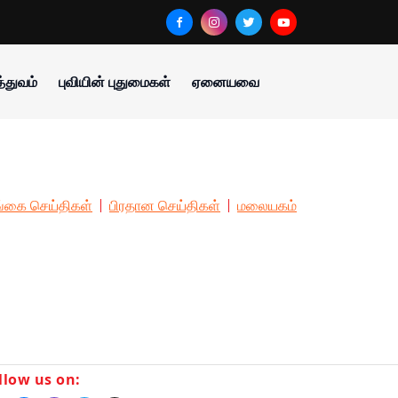
்துவம்
புவியின் புதுமைகள்
ஏனையவை
்கை செய்திகள்
பிரதான செய்திகள்
மலையகம்
llow us on: