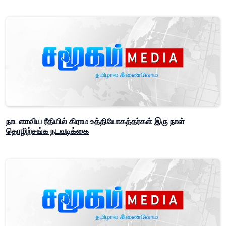
நாடளாவிய ரீதியில் கிராம உத்தியோகத்தர்கள் இரு நாள்
தொழிற்சங்க நடவடிக்கை