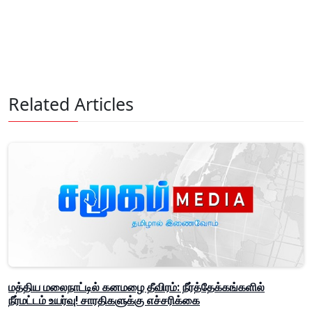
Related Articles
மத்திய மலைநாட்டில் கனமழை தீவிரம்: நீர்த்தேக்கங்களில்
நீர்மட்டம் உயர்வு! சாரதிகளுக்கு எச்சரிக்கை