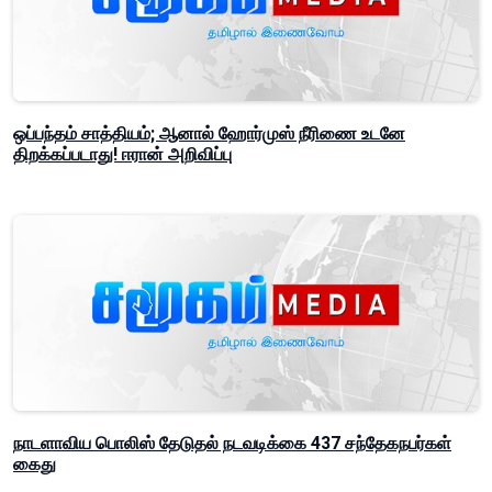
ஒப்பந்தம் சாத்தியம்; ஆனால் ஹோர்முஸ் நீரிணை உடனே
திறக்கப்படாது! ஈரான் அறிவிப்பு
நாடளாவிய பொலிஸ் தேடுதல் நடவடிக்கை 437 சந்தேகநபர்கள்
கைது