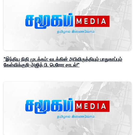
"இந்திய நிதி முடக்கம்: வடக்கின் அபிவிருத்தியும் பாதுகாப்பும்
கேள்விக்குறி-அஜித் பி. பெரேரா சாடல்!"