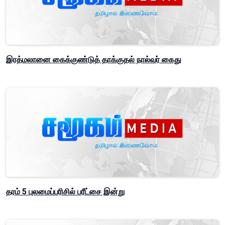
இரத்மலானை கைக்குண்டுத் தாக்குதல் நால்வர் கைது
தரம் 5 புலமைப்பரிசில் பரீட்சை இன்று