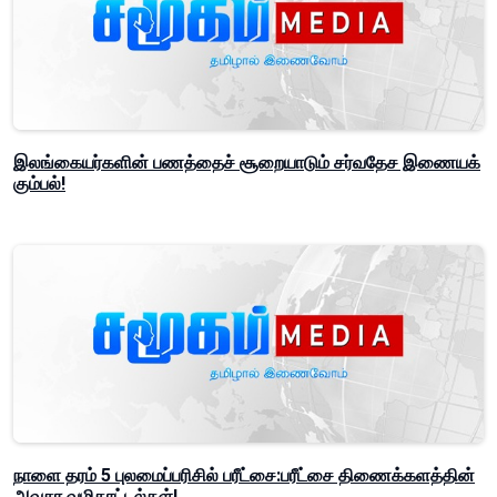
இலங்கையர்களின் பணத்தைச் சூறையாடும் சர்வதேச இணையக்
கும்பல்!
நாளை தரம் 5 புலமைப்பரிசில் பரீட்சை:பரீட்சை திணைக்களத்தின்
அவசர வழிகாட்டல்கள்!