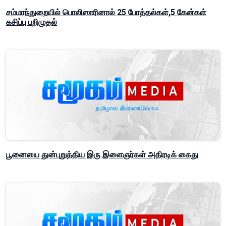
சம்மாந்துறையில் பொலிஸாரினால் 25 போத்தல்கள்,5 கேன்கள்
கசிப்பு பறிமுதல்
பூனையை துன்புறுத்திய இரு இளைஞர்கள் அதிரடிக் கைது